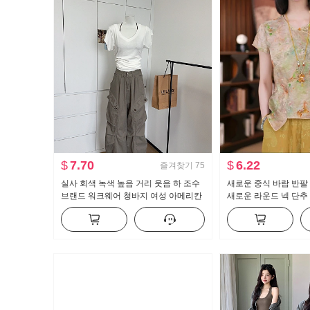
$
7.70
$
6.22
즐겨찾기
75
실사 회색 녹색 높음 거리 웃음 하 조수
새로운 중식 바람 반팔
브랜드 워크웨어 청바지 여성 아메리칸
새로운 라운드 넥 단추
레트로 루즈핏 바닥 청소 캐주얼 바지
림해 보이는 다용도 국