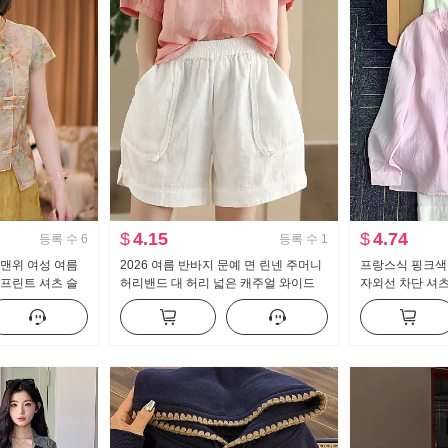
$
4.15
$
4.74
등록 수
6
등록 수
1
 맨위 여성 여름
2026 여름 반바지 문예 면 린넨 주머니
프랑스식 핑크색
 프린트 셔츠 슬
허리밴드 대 허리 넓은 캐주얼 와이드
자외선 차단 셔츠
풍 작은 셔츠
레그 팬츠 디스플레이 스트레이트 바지
스타일 패션 연령
다용도
디건 맨위