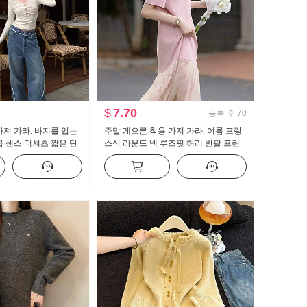
$
7.70
등록 수
70
가져 가라. 바지를 입는
주말 게으른 착용 가져 가라. 여름 프랑
급 센스 티셔츠 짧은 단
스식 라운드 넥 루즈핏 허리 반팔 프린
매 고유 한 아름다운 작
트 패치워크 티셔츠 스타일 여성 드레스