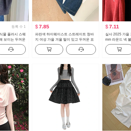
$
7.85
$
7.11
등록 수
1
 식물 플러시 스웨
파란색 하이웨이스트 스트레이트 청바
실사 2025 가을
해 보이는 두꺼운
지 여성 가을 겨울 털이 있고 두꺼운 표
mm 라운드 넥 
츠 여성 가을
지 넓적 다리 도루 센스 신축성 슬림해
니트 스웨터 두
보이는 다용도 바닥 청소 바지