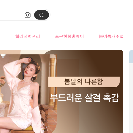


류
합리적럭셔리
포근한봄홈웨어
봄여름캐주얼