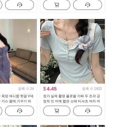
셔츠 캐주얼 니트 맨위
가꾸기 주름 슬림해 보이는 타이트 스커
트 조끼 스커트
$
4.45
등록 수
24
등록 수
1602
 욕망 섹시함 핫걸 V넥
정가 실제 촬영 플로랄 가짜 두 조각 긍
 가스 몸매 가꾸기 허
정적 인 어깨 짧은 소매 티셔츠 여자 여
 트임 타이트 스커트
름 작은 남자 짧은 단락 맨위 2024 새로
운