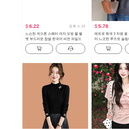
$
6.22
$
5.78
등록 수
28
느슨한 게으른 스웨터 여자 모방 물 벨
레트로 회색 3 차원 꽃
벳 부드러운 찹쌀 한국어 버전 와일드
터 느긋한 루즈핏 슬림
긴 소매 단색 소매 부드러운 바람 뜨개
다용도 니트 풀오버 셔
질 맨위