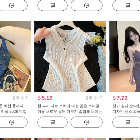
매 맨위
겨울 쇼트 스타일 지퍼 스탠드 칼라 보
해 보이는 기본 
온 맨위
$
5.19
$
7.70
등록 수
6
등록 수
12
운 바람 플래시
한 부서 니트 스웨터 여성 얇은 스타일
정가 실사 순수한
여성 2026 핫걸
여름 새로운 몸매 가꾸기 슬림해 보이는
디자인 센스 외국
리스 맨위
POLO 칼라 V넥 루즈핏 슬림해 보이는
리 수축 꽃 리본
민소매 티셔츠 맨위 여성