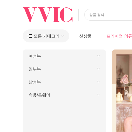
상품 검색
모든 카테고리
신상품
프리미엄 의

여성복
임부복
남성복
속옷/홈웨어