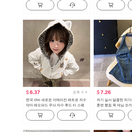
스타일 느긋한 바람 주간 실크 재킷 맨
보이는 핫걸 바람 민소
위
$
6.37
$
7.26
등록 수
4
한국 chic 새로운 아메리칸 레트로 자수
켜기 실사 달콤한 차가
악마 레오파드 무늬 자수 후드 티 스웨
훈련 행침 목 데님 조끼 
터 여성 오픈 가디건 털이 있는 재킷 트
비틀림 슬립 민소매 백
렌디