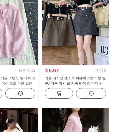
$
6.67
등록 수
12
판매
5
 작은 스탠드 칼라 아마
가을 디자인 센스 하이웨이스트 바보 빛
 여성 코트 여름 얇은
PU 가죽 워시 물 가죽 단색 한 마디 반
 감소 면 린넨 오픈 가
신 스커트 다용도 품격 타이트 스커트
짧은 치마