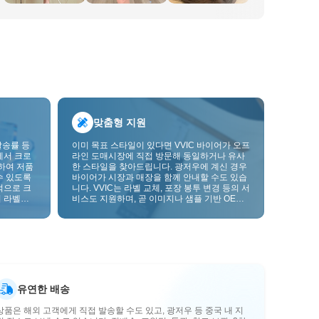
맞춤형 지원
발송률 등
이미 목표 스타일이 있다면 VVIC 바이어가 오프
에서 크로
라인 도매시장에 직접 방문해 동일하거나 유사
하여 저품
한 스타일을 찾아드립니다. 광저우에 계신 경우
수 있도록
바이어가 시장과 매장을 함께 안내할 수도 있습
적으로 크
니다. VVIC는 라벨 교체, 포장 봉투 변경 등의 서
 라벨을
비스도 지원하며, 곧 이미지나 샘플 기반 OEM
크를 한층
맞춤 제작도 지원할 예정입니다. 이를 통해 구매
를 비즈니스에 더 잘 맞는 공급망 역량으로 전환
할 수 있습니다.
유연한 배송
상품은 해외 고객에게 직접 발송할 수도 있고, 광저우 등 중국 내 지