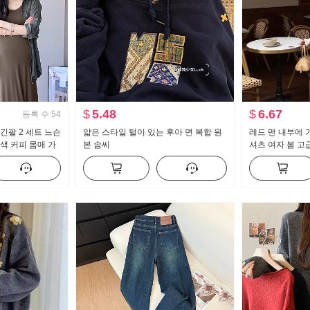
$
5.48
$
6.67
등록 수
54
긴팔 2 세트 느슨
얇은 스타일 털이 있는 후아 면 복합 원
레드 맨 내부에 
색 커피 몸매 가
본 솜씨
셔츠 여자 봄 고
츠 세트
락 레이스 긴 소
은 맨위 여자