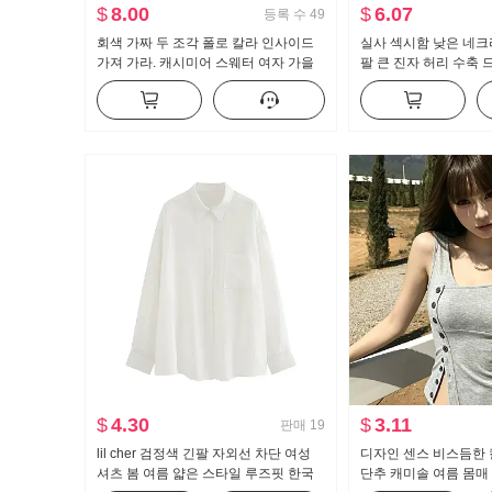
$
8.00
$
6.07
등록 수
49
회색 가짜 두 조각 폴로 칼라 인사이드
실사 섹시함 낮은 네크
가져 가라. 캐시미어 스웨터 여자 가을
팔 큰 진자 허리 수축 
과 겨울 두꺼운 게으른 바람 느슨한 만
나는 뜨개질 맨위
$
4.30
$
3.11
판매
19
lil cher 검정색 긴팔 자외선 차단 여성
디자인 센스 비스듬한 
셔츠 봄 여름 얇은 스타일 루즈핏 한국
단추 캐미솔 여름 몸매