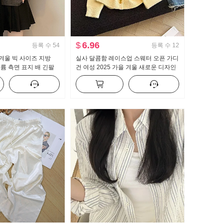
$
6.96
등록 수
54
등록 수
12
 겨울 빅 사이즈 지방
실사 달콤함 레이스업 스웨터 오픈 가디
볼륨 측면 표지 배 긴팔
건 여성 2025 가을 겨울 새로운 디자인
꺼운 스웨터 만나는 여성
센스 한 부서 품격 슬림해 보이는 맨위
chic