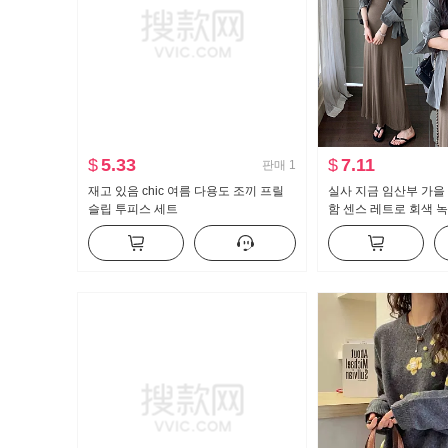
$
5.33
$
7.11
판매
1
재고 있음 chic 여름 다용도 조끼 프릴
실사 지금 임산부 가을 
슬립 투피스 세트
함 센스 레트로 회색 녹
꾸기 슬림해 보이는 셔