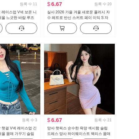
$
6.67
등록 수
11
등록 수
20
 레이스업 V넥 보온 니
실사 2026 가을 겨울 새로운 플러시 자
겨울 느긋한 바람 루즈
수 레트로 반신 스커트 페이 이익 S 자
드 가져 가라. 만나는
수 미니 스커트 여성 벨트 안전 바지
$
6.67
등록 수
3
등록 수
21
 핫걸 V넥 레이스업 긴
망사 핫픽스 순수한 욕망 섹시함 슬립
겨울 몸매 가꾸기 슬림
드레스 망사 하이웨이스트 백리스 몸매