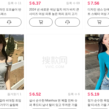
$
6.37
$
7.56
등록 수
11
등록 수
69
라인 오프숄더 반
2024 년 새로운 색상 일치 여가 바지 큰
디자인 센스 단색
드레스
사이즈 여성 의류 높은 허리 표지 고기
트 스웨터 여성 
슬림 펌프 로프 스트레이트 와이드 레깅
핏 스웨터 인사이
스 바지
맨위
$
6.52
$
5.19
즐겨찾기
1
등록 수
6
칼라 비대칭 트임
실사 순수한 Mianhua 면 복합 진짜 슈
정가 순수한 욕망
 가꾸기 슬림해
퍼 후드티 남녀 털이 있고 두꺼운 가을
팔 티셔츠 가을 