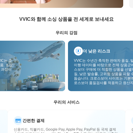
VVIC와 함께 소싱 상품을 전 세계로 보내세요
우리의 강점
더 낮은 리스크
IC는 중
VVIC는 수년간 축적한 판매자 품질, 
품, 포장,
이행 데이터를 바탕으로 전체 상품군
 과정이
스보더 구매에 더 적합한 상품을 선별
질, 낮은 발송률, 고위험 상품을 피할 
돕습니다. 크로스보더 사이트는 기본
로스보더 품질검사를 적용하고 원산지
부착하여 품질, 통관, 사후관리 리스
낮춥니다.
우리의 서비스
간편한 결제
신용카드, 직불카드, Google Pay, Apple Pay, PayPal 등 국제 결제