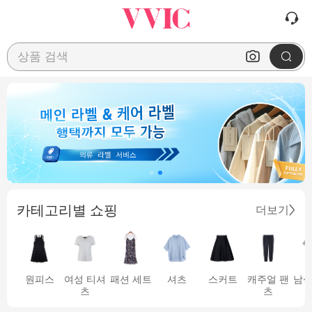
상품 검색
카테고리별 쇼핑
더보기
원피스
여성 티셔
패션 세트
셔츠
스커트
캐주얼 팬
남성
츠
츠