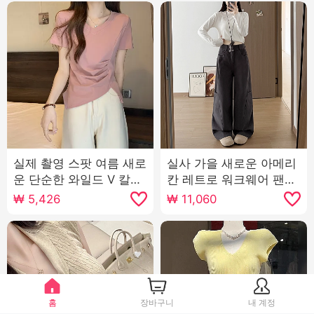
실제 촬영 스팟 여름 새로
실사 가을 새로운 아메리
운 단순한 와일드 V 칼라
칸 레트로 워크웨어 팬츠
허리 스플릿 코튼 짧은 소
여성 하이웨이스트 작은
₩
5,426
₩
11,060
매 티셔츠 여성 셔츠
키 루즈핏 슬림해 보이는
넓은 다리 캐주얼 모통이
칼 바지
홈
장바구니
내 계정