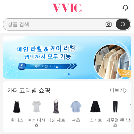
상품 검색
카테고리별 쇼핑
더보기
원피스
여성 티셔
패션 세트
셔츠
스커트
캐주얼 팬
남성
츠
츠