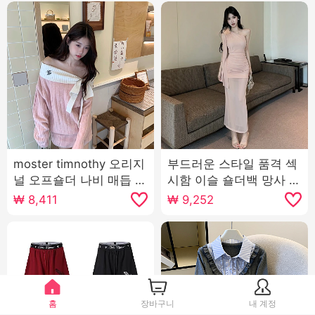
moster timnothy 오리지
부드러운 스타일 품격 섹
널 오프숄더 나비 매듭 두
시함 이슬 숄더백 망사 롱
꺼운 스타일 드레스 분위
스커트 미용사 자동차 모
₩
8,411
₩
9,252
기 센스 니트 긴 소매 스
델 작업복 술 아름다운 슬
웨터
림해 보이는 드레스
홈
장바구니
내 계정