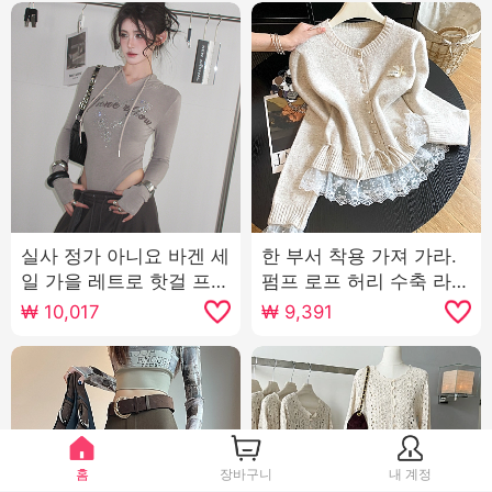
실사 정가 아니요 바겐 세
한 부서 착용 가져 가라.
일 가을 레트로 핫걸 프린
펌프 로프 허리 수축 라운
트 핫픽스 후드 긴팔 티셔
드 넥 레이스 조각 스웨터
₩
10,017
₩
9,391
츠 몸매 가꾸기 올인원 맨
여자 가을 겨울철 풀오버
위
캐주얼 디자인 센스 니트
스웨터
홈
장바구니
내 계정