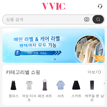
상품 검색
카테고리별 쇼핑
더보기
원피스
여성 티셔
패션 세트
셔츠
스커트
캐주얼 팬
남성
츠
츠