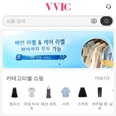
상품 검색
카테고리별 쇼핑
더보기
원피스
여성 티셔
패션 세트
셔츠
스커트
캐주얼 팬
남성
츠
츠