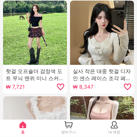
핫걸 오프숄더 검정색 도
실사 작은 대중 핫걸 디자
트 무늬 맨위 미니 스커트
인 센스 레이스 조각 페이
세트 스트랩 체크무늬 꽃
크 레이어드 프랑스식 나
₩
7,721
₩
8,347
밭 반신 스커트 레트로 체
비 매듭 몸매 가꾸기 긴팔
크 스커트
맨위
홈
장바구니
내 계정