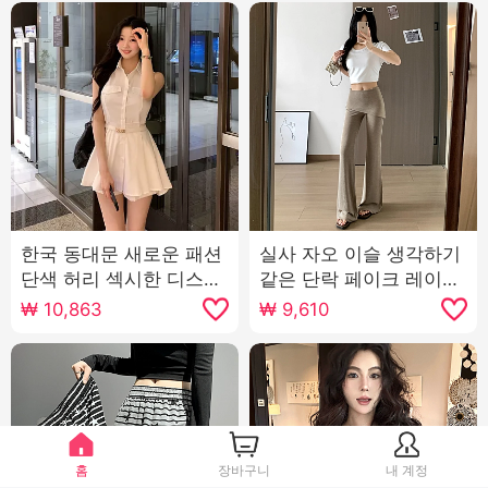
한국 동대문 새로운 패션
실사 자오 이슬 생각하기
단색 허리 섹시한 디스플
같은 단락 페이크 레이어
레이 몸 중간 및 긴 섹션
드 방귀 커튼 마이크로 매
₩
10,863
₩
9,610
셔츠 반바지 정장 양
운맛 바지 여성 여름 하이
웨이스트 슬림해 보이는
캐주얼 운동 플레어 바지
홈
장바구니
내 계정