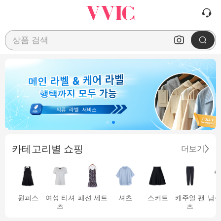
상품 검색
카테고리별 쇼핑
더보기
원피스
여성 티셔
패션 세트
셔츠
스커트
캐주얼 팬
남성
츠
츠