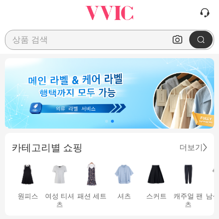
상품 검색
카테고리별 쇼핑
더보기
원피스
여성 티셔
패션 세트
셔츠
스커트
캐주얼 팬
남성
츠
츠