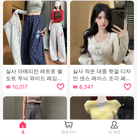
실사 아메리칸 레트로 별
실사 작은 대중 핫걸 디자
도트 무늬 와이드 레깅스
인 센스 레이스 조각 페이
바지 2026 가을 새로운
크 레이어드 프랑스식 나
₩
10,017
₩
8,347
패션 루즈핏 슬림해 보이
비 매듭 몸매 가꾸기 긴팔
는 캐주얼 바지
맨위
홈
장바구니
내 계정