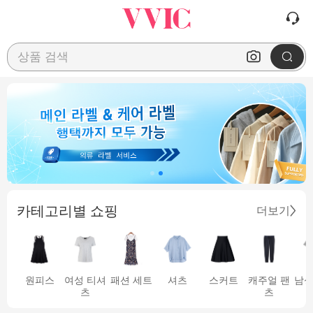
상품 검색
카테고리별 쇼핑
더보기
원피스
여성 티셔
패션 세트
셔츠
스커트
캐주얼 팬
남성
츠
츠