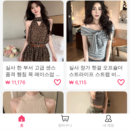
실사 한 부서 고급 센스
실사 정가 핫걸 오프숄더
품격 행침 목 레이스업 섹
스트라이프 스트랩 비틀
시함 홀로우 아웃 디자인
림 민소매 조끼 여성 몸매
₩
11,176
₩
6,115
센스 허리 수축 민소매 미
가꾸기 슬림해 보이는 쇼
니 스커트
트 스타일 티셔츠 맨위
홈
장바구니
내 계정