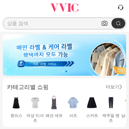
상품 검색
카테고리별 쇼핑
더보기
원피스
여성 티셔
패션 세트
셔츠
스커트
캐주얼 팬
남성
츠
츠