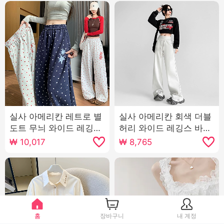
실사 아메리칸 레트로 별
실사 아메리칸 회색 더블
도트 무늬 와이드 레깅스
허리 와이드 레깅스 바지
바지 2026 가을 새로운
2026 가을 루즈핏 캐주
₩
10,017
₩
8,765
패션 루즈핏 슬림해 보이
얼 하이웨이스트 도루 센
는 캐주얼 바지
스 스트레이트 운동 바지
홈
장바구니
내 계정