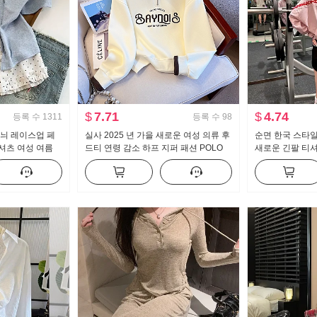
$
7.71
$
4.74
등록 수
1311
등록 수
98
무늬 레이스업 페
실사 2025 년 가을 새로운 여성 의류 후
순면 한국 스타일
셔츠 여성 여름
드티 연령 감소 하프 지퍼 패션 POLO
새로운 긴팔 티셔
작은 대중 맨위
칼라 캐주얼 다용도 슬림해 보이는
길이 핑크색 알파