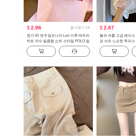
$
2.96
$
2.67
즐겨찾기
19
정가 92 면 8 암모니아 Lun 이후 테두리
봄과 여름 고급 레이스 
하트 자수 달콤함 쇼트 스타일 POLO 칼
성 셔츠 느슨한 투피스
라 티셔츠 몸매 가꾸기 작은 키 트렌디
선한