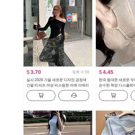
$
3.70
$
4.45
등록 수
50
실사 2026 가을 새로운 디자인 검정색
한국 동대문 새로운 우
긴팔 티셔츠 여성 비스듬한 어깨 아메리
순수한 욕망 디스플레이
칸 핫걸 오프숄더 오프숄더 맨위
버클 반팔 니트 티셔츠