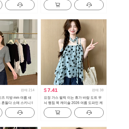
 캐미솔
긴팔 셔츠 여성 셔츠
$
7.41
판매
214
판매
38
이즈 지방 mm 여름 새
요정 가스 펄럭 이는 휴가 바람 도트 무
 흔들다 소매 스키니 t
늬 행침 목 캐미솔 2026 여름 도파민 케
보이는 몸매 가꾸기 만나
이크 퍼프 인형 셔츠 맨위