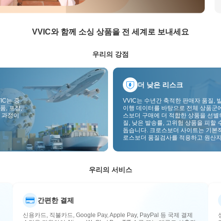
VVIC와 함께 소싱 상품을 전 세계로 보내세요
우리의 강점
더 낮은 리스크
IC는 중
VVIC는 수년간 축적한 판매자 품질, 
품, 포장,
이행 데이터를 바탕으로 전체 상품군
 과정이
스보더 구매에 더 적합한 상품을 선별
질, 낮은 발송률, 고위험 상품을 피할 
돕습니다. 크로스보더 사이트는 기본
로스보더 품질검사를 적용하고 원산지
부착하여 품질, 통관, 사후관리 리스
낮춥니다.
우리의 서비스
간편한 결제
신용카드, 직불카드, Google Pay, Apple Pay, PayPal 등 국제 결제