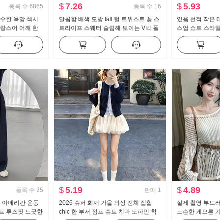
$
7.26
$
5.93
등록 수
6865
등록 수
16
순수한 욕망 섹시
달콤함 배색 모방 fall 털 트위스트 꽃 스
있음 선적 작은 
프랑스어 어깨 한
트라이프 스웨터 슬림해 보이는 V넥 폴
스업 쇼트 스타
 프릴 허리 맨위
로 칼라 레이스 니트 오픈 가디건
스트 도루 센스 
세트
$
5.19
$
4.89
등록 수
25
판매
1
운 아메리칸 운동
2026 슈퍼 화재 가을 의상 전체 집합
실제 촬영 부드러
트 루즈핏 느긋한
chic 한 부서 점프 슈트 치마 도파민 착
느슨한 게으른 기