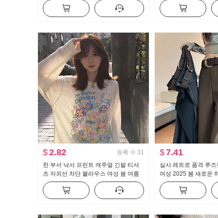
얼 바지
넓은 다리 캐주얼 웨이
그 팬츠 어린이
$
2.82
$
7.41
등록 수
31
한 부서 낙서 프린트 캐주얼 긴팔 티셔
실사 레트로 품격 루즈
츠 자외선 차단 블라우스 여성 봄 여름
여성 2025 봄 새로운
루즈핏 느긋한 차가운 센스 라운드 넥
림해 보이는 도루 센스
맨위
긴 바지