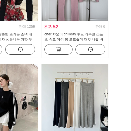
$
2.52
판매
1259
판매
6
달콤한 뜨거운 소녀 대
cher 챠오어 chillday 후드 캐주얼 스포
자 jk 유니폼 가짜 두
츠 슈트 여성 봄 오프숄더 재킷 나팔 바
 맨위 하프 바디 퀼로
지 3종 세트