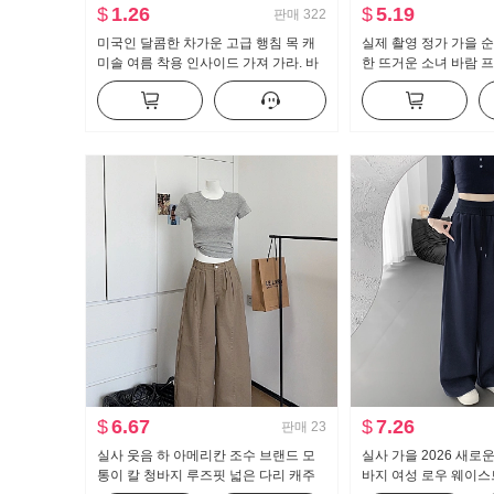
$
1.26
$
5.19
판매
322
미국인 달콤한 차가운 고급 행침 목 캐
실제 촬영 정가 가을 
미솔 여름 착용 인사이드 가져 가라. 바
한 뜨거운 소녀 바람 
지를 입는 셔츠 뜨거운 소녀 뜨개질 튜
개 긴 소매 티셔츠 여자
브 톱 맨위
$
6.67
$
7.26
판매
23
실사 웃음 하 아메리칸 조수 브랜드 모
실사 가을 2026 새로
통이 칼 청바지 루즈핏 넓은 다리 캐주
바지 여성 로우 웨이스