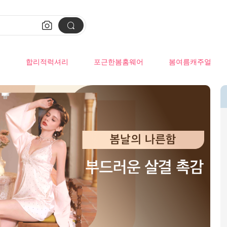


류
합리적럭셔리
포근한봄홈웨어
봄여름캐주얼