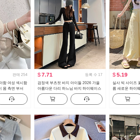
$
7.71
$
5.19
판매
254
등록 수
17
아함 여성 섹시함
검정색 부츠컷 바지 아이들 2026 가을
실사 빅 사이즈 
 몸 측면 부서
아름다운 다리 하느님 바지 하이웨이스
름 새로운 하이
 맨위
트 수퍼 모델 바지 몸매 가꾸기 신축성
보이는 도루 센스
캐주얼 나팔 슬랙스
이드 레그 팬츠