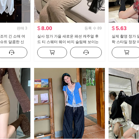
$
8.00
$
5.63
판매
3
등록 수
89
조끼 긴 소매 여
실사 정가 가을 새로운 패션 캐주얼 후
실제 촬영 정가 
 슈트 달콤한 신
드 티 스웨터 웨이 바지 슬림해 보이는
학 스타일 정장 여
세트 스포츠 슈트 여성 트렌디
조각 순수한 욕망
트 2 피스 세트