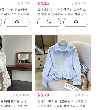
$
4.15
판매
251
등록 수
5508
대중 디자인 센스 레이
실제 촬영 정가 순수한 욕망 뜨거운 소
일 조끼 베스트 하이웨이
녀 행침 목 맨위 여자 가을과 겨울 긴 소
넓은 다리 캐주얼 바지
매 티셔츠 고급 센스 디스플레이 몸 인
사이드 가져 가라. 바지를 입는 셔츠
$
5.78
등록 수
1697
등록 수
37
운 바람 뜨거운 소녀
실사 2026 가을 새로운 한국 스타일 루
질 와일드 긴 소매 빈
즈핏 다용도 달콤함 학원 스타일 프릴