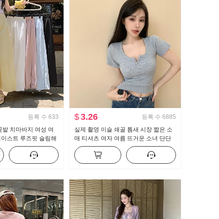
$
3.26
등록 수
633
등록 수
6885
꽃밭 치마바지 여성 여
실제 촬영 이슬 쇄골 틈새 시장 짧은 소
웨이스트 루즈핏 슬림해
매 티셔츠 여자 여름 뜨거운 소녀 단단
 배기 바지 캐주얼 와
한 새로운 버튼 디자인 센스 짧은 단락
맨위