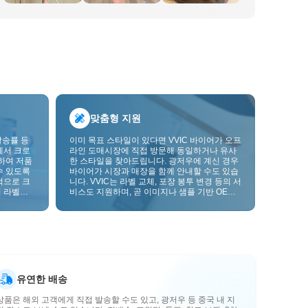
맞춤형 지원
발송률 등
이미 목표 스타일이 있다면 VVIC 바이어가 오프
에서 크로
라인 도매시장에 직접 방문해 동일하거나 유사
하여 저품
한 스타일을 찾아드립니다. 광저우에 계신 경우
수 있도록
바이어가 시장과 매장을 함께 안내할 수도 있습
적으로 크
니다. VVIC는 라벨 교체, 포장 봉투 변경 등의 서
 라벨을
비스도 지원하며, 곧 이미지나 샘플 기반 OEM
크를 한층
맞춤 제작도 지원할 예정입니다. 이를 통해 구매
를 비즈니스에 더 잘 맞는 공급망 역량으로 전환
할 수 있습니다.
유연한 배송
상품은 해외 고객에게 직접 발송할 수도 있고, 광저우 등 중국 내 지