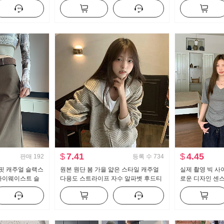
 바지 와이드 레
용 가져 가라. 달콤함 학원 스타일 세트
뜨개질 블라우스
여성
$
7.41
$
4.45
판매
192
등록 수
734
핏 캐주얼 슬랙스
원본 원단 봄 가을 얇은 스타일 캐주얼
실제 촬영 빅 사
 하이웨이스트 슬
다용도 스트라이프 자수 알파벳 후드티
로운 디자인 센스
 바닥 청소 바지
재킷
캐주얼 슬림해 
는 맨위