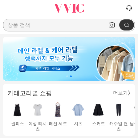
상품 검색
카테고리별 쇼핑
더보기
원피스
여성 티셔
패션 세트
셔츠
스커트
캐주얼 팬
남성
츠
츠