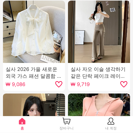
실사 2026 가을 새로운
실사 자오 이슬 생각하기
외국 가스 패션 달콤함 얕
같은 단락 페이크 레이어
은 살구 색상 쉬폰 긴팔
드 방귀 커튼 마이크로 매
₩
9,086
₩
9,719
셔츠 여성 셔츠 나비 매듭
운맛 바지 여성 여름 하이
웨이스트 슬림해 보이는
캐주얼 운동 플레어 바지
홈
장바구니
내 계정