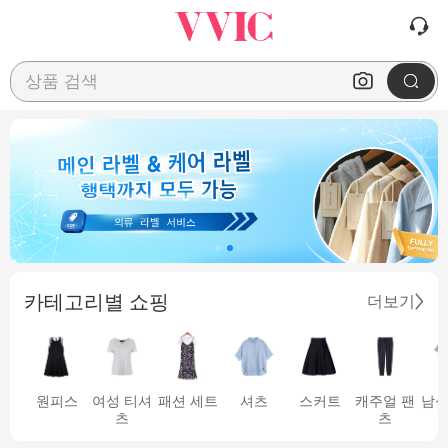
상품 검색
카테고리별 쇼핑
더보기
원피스
여성 티셔
패션 세트
셔츠
스커트
캐주얼 팬
남성
츠
츠