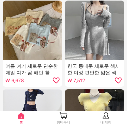
여름 켜기 새로운 단순한
한국 동대문 새로운 섹시
매일 여가 곰 패턴 활 느
한 여성 편안한 얇은 섹션
슨한 틈새 시장 짧은 소매
자외선 차단제 작은 열림
₩
6,678
₩
7,512
티셔츠 한국어 버전 뜨개
셔츠 슬링 치마 정장 여자
질 맨위
홈
장바구니
내 계정