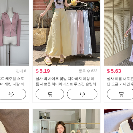
$
5.19
$
5.63
판매
6
등록 수
633
y 후드 캐주얼 스포
실사 빅 사이즈 꽃밭 치마바지 여성 여
실사 여름 새로운
더 재킷 나팔 바
름 새로운 하이웨이스트 루즈핏 슬림해
단 오픈 가디건 
보이는 도루 센스 배기 바지 캐주얼 와
늬 여성 드레스 
이드 레그 팬츠