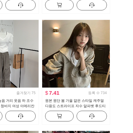
지 몸매 가꾸기 신축성
뜨개질 블라우스 캐미솔
랙스
$
7.41
즐겨찾기
75
등록 수
734
높음 거리 웃음 하 조수
원본 원단 봄 가을 얇은 스타일 캐주얼
 청바지 여성 아메리칸
다용도 스트라이프 자수 알파벳 후드티
닥 청소 캐주얼 바지
재킷