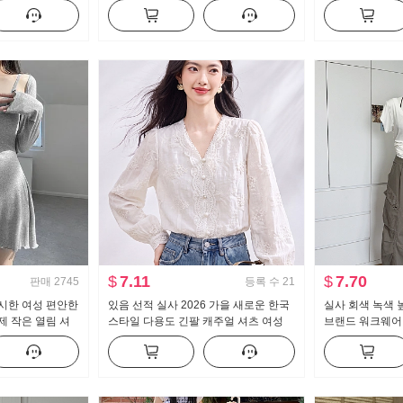
스트 도루 센스 넓은 다리 캐주얼 바지
트 수퍼 모델 바
세트
캐주얼 나팔 슬
$
7.11
$
7.70
판매
2745
등록 수
21
시한 여성 편안한
있음 선적 실사 2026 가을 새로운 한국
실사 회색 녹색 
제 작은 열림 셔
스타일 다용도 긴팔 캐주얼 셔츠 여성
브랜드 워크웨어
셔츠
레트로 루즈핏 바