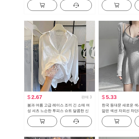
림해 보이는 도루 센스 바닥 청소 바지
긴팔 셔츠 여성 셔츠
긴 바지
$
2.67
$
5.33
판매
3
봄과 여름 고급 레이스 조끼 긴 소매 여
한국 동대문 새로운 섹
성 셔츠 느슨한 투피스 슈트 달콤한 신
얇은 섹션 자외선 차단
선한
츠 슬링 치마 정장 여자