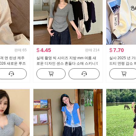
$
4.45
$
7.70
판매
65
판매
214
격 면 린넨 캐주
실제 촬영 빅 사이즈 지방 mm 여름 새
실사 2025 년 
026 새로운 루즈
로운 디자인 센스 흔들다 소매 스키니 t
드티 연령 감소 
 가벼운 스트레이
캐주얼 슬림해 보이는 몸매 가꾸기 만나
칼라 캐주얼 다
는 맨위