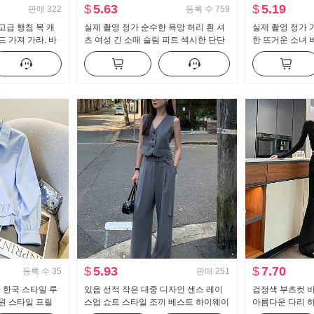
$
5.63
$
5.19
판매
322
등록 수
759
고급 행침 목 캐
실제 촬영 정가 순수한 욕망 허리 흰 셔
실제 촬영 정가 
 가져 가라. 바
츠 여성 긴 소매 슬림 피트 섹시한 단단
한 뜨거운 소녀 
 소녀 뜨개질 튜
한 셔츠 ol 유니폼 경력 작업복
개 긴 소매 티셔
$
5.93
$
7.70
등록 수
35
판매
251
운 한국 스타일 루
있음 선적 작은 대중 디자인 센스 레이
검정색 부츠컷 바
원 스타일 프릴
스업 쇼트 스타일 조끼 베스트 하이웨이
아름다운 다리 