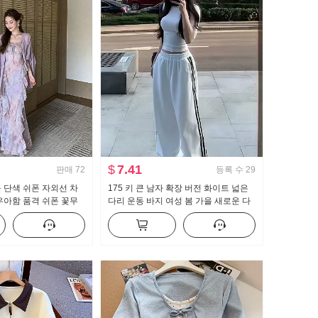
$
7.41
판매
72
등록 수
29
 단색 쉬폰 자외선 차
175 키 큰 남자 확장 버전 화이트 넓은
우아함 품격 쉬폰 꽃무
다리 운동 바지 여성 봄 가을 새로운 다
투피스 세트
용도 스트라이프 캐주얼 바닥 청소 바지