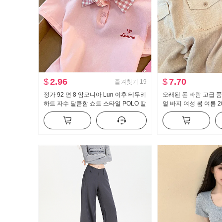
$
2.96
$
7.70
즐겨찾기
19
정가 92 면 8 암모니아 Lun 이후 테두리
오래된 돈 바람 고급 품
하트 자수 달콤함 쇼트 스타일 POLO 칼
얼 바지 여성 봄 여름 2
라 티셔츠 몸매 가꾸기 작은 키 트렌디
핏 슬림해 보이는 얇고
트 팬츠