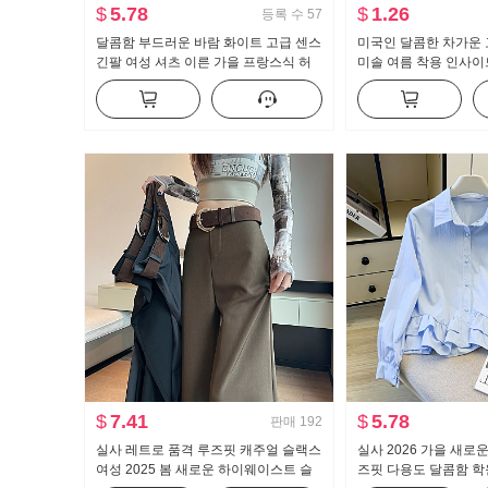
$
5.78
$
1.26
등록 수
57
달콤함 부드러운 바람 화이트 고급 센스
미국인 달콤한 차가운 
긴팔 여성 셔츠 이른 가을 프랑스식 허
미솔 여름 착용 인사이드
리 수축 슬림해 보이는 맨위
지를 입는 셔츠 뜨거운
브 톱 맨위
$
7.41
$
5.78
판매
192
실사 레트로 품격 루즈핏 캐주얼 슬랙스
실사 2026 가을 새로
여성 2025 봄 새로운 하이웨이스트 슬
즈핏 다용도 달콤함 학