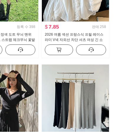
$
7.85
등록 수
398
판매
258
정색 도트 무늬 맨위
2026 여름 섹션 프랑스식 프릴 레이스
트 스트랩 체크무늬 꽃밭
라미 V넥 자외선 차단 셔츠 여성 긴 소
트로 체크 스커트
매 루즈핏 디자인 센스 켜기