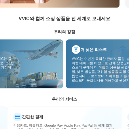
VVIC와 함께 소싱 상품을 전 세계로 보내세요
우리의 강점
더 낮은 리스크
IC는 중
VVIC는 수년간 축적한 판매자 품질, 
품, 포장,
이행 데이터를 바탕으로 전체 상품군
 과정이
스보더 구매에 더 적합한 상품을 선별
질, 낮은 발송률, 고위험 상품을 피할 
돕습니다. 크로스보더 사이트는 기본
로스보더 품질검사를 적용하고 원산지
부착하여 품질, 통관, 사후관리 리스
낮춥니다.
우리의 서비스
간편한 결제
신용카드, 직불카드, Google Pay, Apple Pay, PayPal 등 국제 결제