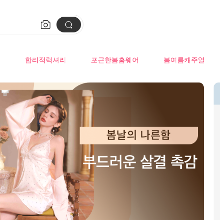


류
합리적럭셔리
포근한봄홈웨어
봄여름캐주얼