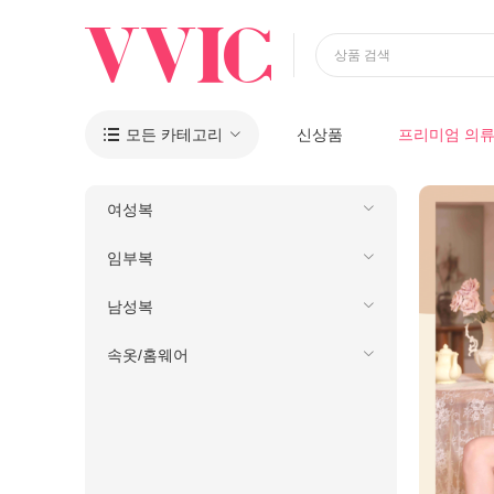
상품 검색
모든 카테고리
신상품
프리미엄 의

여성복
임부복
남성복
속옷/홈웨어