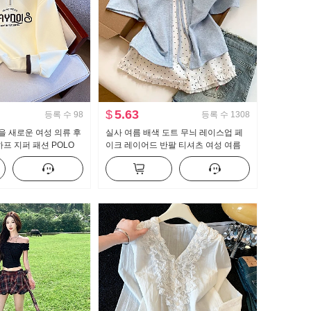
$
5.63
등록 수
98
등록 수
1308
가을 새로운 여성 의류 후
실사 여름 배색 도트 무늬 레이스업 페
하프 지퍼 패션 POLO
이크 레이어드 반팔 티셔츠 여성 여름
용도 슬림해 보이는
새로운 달콤한 스타일 작은 대중 맨위