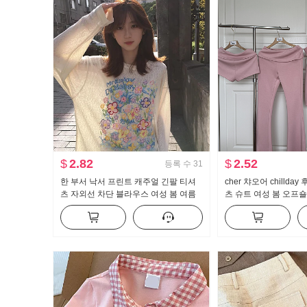
$
2.82
$
2.52
등록 수
31
한 부서 낙서 프린트 캐주얼 긴팔 티셔
cher 챠오어 chillda
츠 자외선 차단 블라우스 여성 봄 여름
츠 슈트 여성 봄 오프숄
루즈핏 느긋한 차가운 센스 라운드 넥
지 3종 세트
맨위