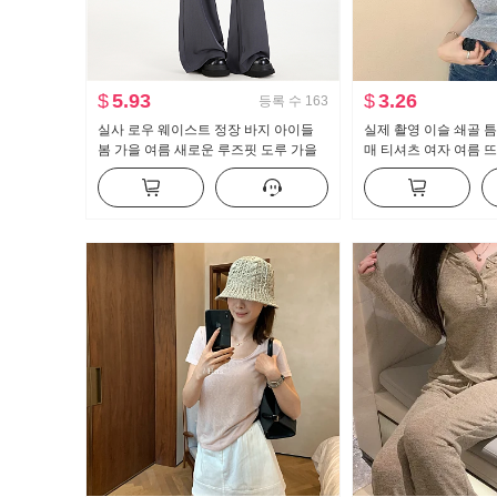
$
5.93
$
3.26
등록 수
163
실사 로우 웨이스트 정장 바지 아이들
실제 촬영 이슬 쇄골 틈
봄 가을 여름 새로운 루즈핏 도루 가을
매 티셔츠 여자 여름 
센스 bf 느긋한 캐주얼 부츠컷 와이드 레
한 새로운 버튼 디자인
그 팬츠
맨위