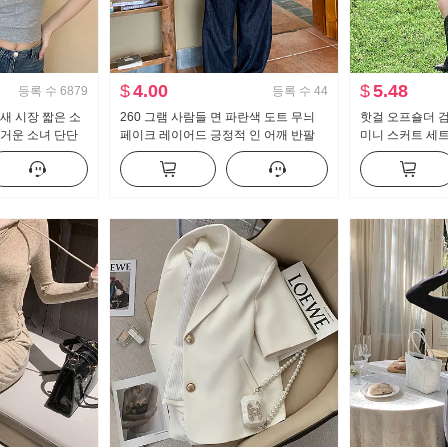
$
4.00
$
5.48
등록 수
6879
등록 수
44
새 시장 짧은 소
260 그램 사람들 면 파란색 도트 무늬
핫걸 오프숄더 검
뜨거운 소녀 단단
페이크 레이어드 긍정적 인 어깨 반팔
미니 스커트 세
 센스 짧은 단락
여성 티셔츠 여름 순수한 욕망 핫걸 몸
반신 스커트 레
매 가꾸기 레이스 맨위