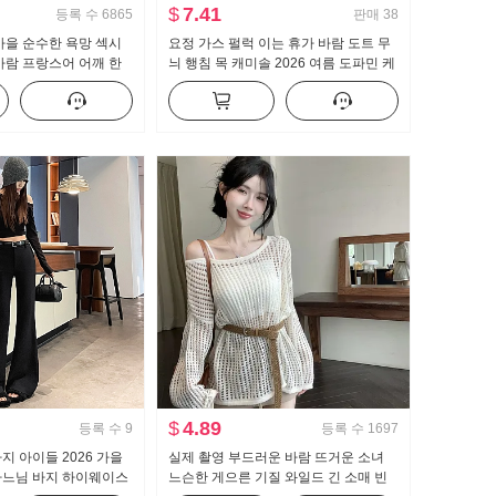
$
7.41
등록 수
6865
판매
38
가을 순수한 욕망 섹시
요정 가스 펄럭 이는 휴가 바람 도트 무
바람 프랑스어 어깨 한
늬 행침 목 캐미솔 2026 여름 도파민 케
츠 여자 프릴 허리 맨위
이크 퍼프 인형 셔츠 맨위
$
4.89
등록 수
9
등록 수
1697
지 아이들 2026 가을
실제 촬영 부드러운 바람 뜨거운 소녀
하느님 바지 하이웨이스
느슨한 게으른 기질 와일드 긴 소매 빈