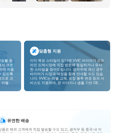
맞춤형 지원
발송률 등
이미 목표 스타일이 있다면 VVIC 바이어가 오프
에서 크로
라인 도매시장에 직접 방문해 동일하거나 유사
하여 저품
한 스타일을 찾아드립니다. 광저우에 계신 경우
수 있도록
바이어가 시장과 매장을 함께 안내할 수도 있습
적으로 크
니다. VVIC는 라벨 교체, 포장 봉투 변경 등의 서
 라벨을
비스도 지원하며, 곧 이미지나 샘플 기반 OEM
크를 한층
맞춤 제작도 지원할 예정입니다. 이를 통해 구매
를 비즈니스에 더 잘 맞는 공급망 역량으로 전환
할 수 있습니다.
유연한 배송
상품은 해외 고객에게 직접 발송할 수도 있고, 광저우 등 중국 내 지