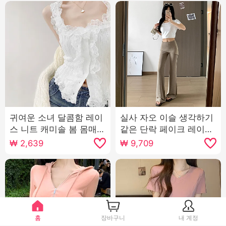
귀여운 소녀 달콤함 레이
실사 자오 이슬 생각하기
스 니트 캐미솔 봄 몸매
같은 단락 페이크 레이어
가꾸기 허리 수축 슬림해
드 방귀 커튼 마이크로 매
₩
2,639
₩
9,709
보이는 인사이드 가져 가
운맛 바지 여성 여름 하이
라. 외출용 쇼트 스타일
웨이스트 슬림해 보이는
맨위
캐주얼 운동 플레어 바지
홈
장바구니
내 계정