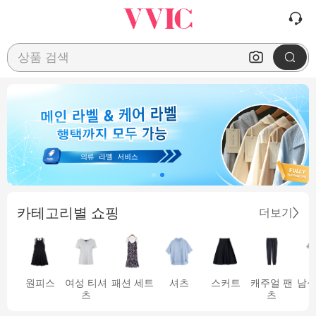
상품 검색
카테고리별 쇼핑
더보기
원피스
여성 티셔
패션 세트
셔츠
스커트
캐주얼 팬
남성
츠
츠