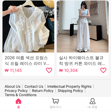
2026 여름 섹션 프랑스
실사 하이웨이스트 불규
식 프릴 레이스 라미 V넥
칙 방귀 커튼 와이드 레깅
자외선 차단 셔츠 여성 긴
스 바지 여름 하이웨이스
₩
11,145
₩
10,304
소매 루즈핏 디자인 센스
트 도루 센스 다용도 루즈
켜기
핏 스트레이트 바지 야마
모토 바지
About Us
|
Contact Us
|
Intellectual Property Rights
|
Privacy Policy
|
Return Policy
|
Shipping Policy
|
Terms & Conditions
WE ACCEPT:
홈
장바구니
내 계정