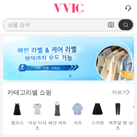
상품 검색
카테고리별 쇼핑
더보기
원피스
여성 티셔
패션 세트
셔츠
스커트
캐주얼 팬
남성
츠
츠