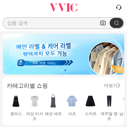
상품 검색
카테고리별 쇼핑
더보기
원피스
여성 티셔
패션 세트
셔츠
스커트
캐주얼 팬
남성
츠
츠