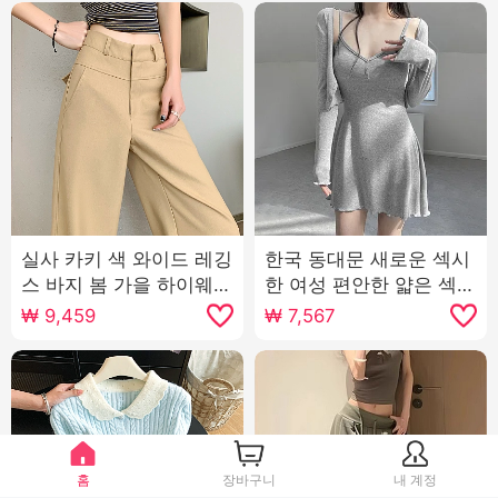
실사 카키 색 와이드 레깅
한국 동대문 새로운 섹시
스 바지 봄 가을 하이웨이
한 여성 편안한 얇은 섹션
스트 도루 센스 좁은 에디
자외선 차단제 작은 열림
₩
9,459
₩
7,567
션 슬림해 보이는 정장 바
셔츠 슬링 치마 정장 여자
지 캐주얼 스트레이트 팬
츠
홈
장바구니
내 계정