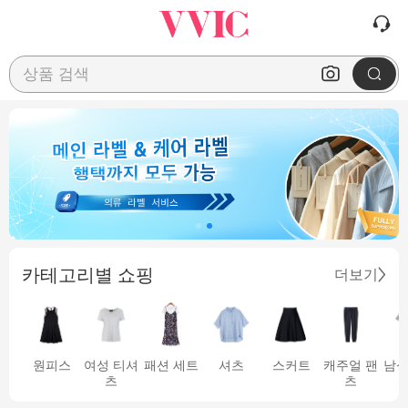
상품 검색
카테고리별 쇼핑
더보기
원피스
여성 티셔
패션 세트
셔츠
스커트
캐주얼 팬
남성
츠
츠