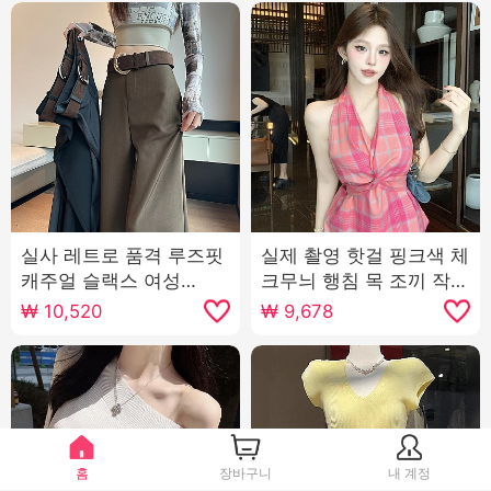
실사 레트로 품격 루즈핏
실제 촬영 핫걸 핑크색 체
캐주얼 슬랙스 여성
크무늬 행침 목 조끼 작은
2025 봄 새로운 하이웨
대중 디자인 센스 불규칙
₩
10,520
₩
9,678
이스트 슬림해 보이는 도
비틀림 레이스업 맨위
루 센스 바닥 청소 바지
긴 바지
홈
장바구니
내 계정