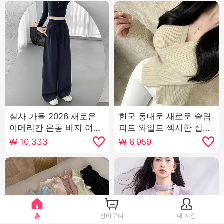
실사 가을 2026 새로운
한국 동대문 새로운 슬림
아메리칸 운동 바지 여성
피트 와일드 섹시한 십자
로우 웨이스트 루즈핏 느
가 V 칼라 기질 디스플레
₩
10,333
₩
6,959
긋한 넓은 다리 캐주얼 웨
이 몸 여성 긴 소매 니트
이 바지 와이드 레그 팬츠
웨어
어린이
홈
장바구니
내 계정