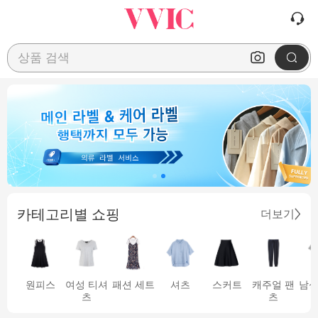
상품 검색
카테고리별 쇼핑
더보기
원피스
여성 티셔
패션 세트
셔츠
스커트
캐주얼 팬
남성
츠
츠