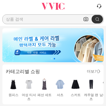
상품 검색
카테고리별 쇼핑
더보기
원피스
여성 티셔
패션 세트
셔츠
스커트
캐주얼 팬
남성
츠
츠