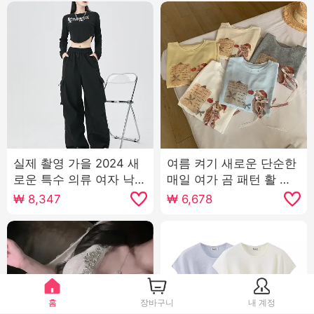
실제 촬영 가을 2024 새
여름 켜기 새로운 단순한
로운 특수 의류 여자 낙하
매일 여가 곰 패턴 활 느
산 여가 와이드 레깅스 바
슨한 틈새 시장 짧은 소매
₩
8,347
₩
6,678
지 높은 허리 미국인 작은
티셔츠 한국어 버전 뜨개
남자 스포츠 바지
질 맨위
홈
장바구니
내 계정