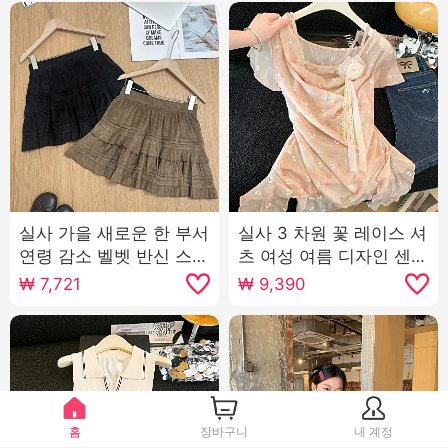
실사 가을 새로운 한 부서
실사 3 차원 꽃 레이스 셔
연령 감소 벨벳 반신 스커
츠 여성 여름 디자인 센스
트 달콤함 다용도 한 마디
작은 대중 프랑스식 달콤
₩
7,721
₩
9,390
케이크 드레스 미니멀리
함 품격 쇼트 스타일 맨위
즘 플리츠 미니 스커트
홈
장바구니
내 계정