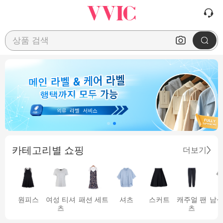
상품 검색
카테고리별 쇼핑
더보기
원피스
여성 티셔
패션 세트
셔츠
스커트
캐주얼 팬
남성
츠
츠