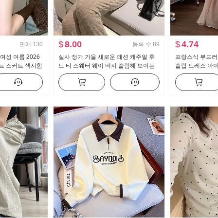
$
8.00
$
4.74
판매
130
등록 수
89
여성 여름 2026
실사 정가 가을 새로운 패션 캐주얼 후
프랑스식 부드러
트 스커트 섹시함
드 티 스웨터 웨이 바지 슬림해 보이는
슬립 드레스 아이
마디 미니 스커트
세트 스포츠 슈트 여성 트렌디
해변가 휴가 품격