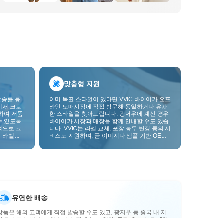
맞춤형 지원
발송률 등
이미 목표 스타일이 있다면 VVIC 바이어가 오프
에서 크로
라인 도매시장에 직접 방문해 동일하거나 유사
하여 저품
한 스타일을 찾아드립니다. 광저우에 계신 경우
수 있도록
바이어가 시장과 매장을 함께 안내할 수도 있습
적으로 크
니다. VVIC는 라벨 교체, 포장 봉투 변경 등의 서
 라벨을
비스도 지원하며, 곧 이미지나 샘플 기반 OEM
크를 한층
맞춤 제작도 지원할 예정입니다. 이를 통해 구매
를 비즈니스에 더 잘 맞는 공급망 역량으로 전환
할 수 있습니다.
유연한 배송
상품은 해외 고객에게 직접 발송할 수도 있고, 광저우 등 중국 내 지