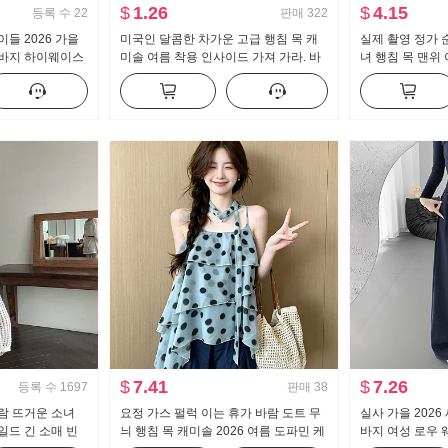
$
1.26
$
4.15
등록 수
22
판매
322
들 2026 가을
미국인 달콤한 차가운 고급 행침 목 캐
실제 촬영 정가 
 바지 하이웨이스
미솔 여름 착용 인사이드 가져 가라. 바
녀 행침 목 맨위
매 가꾸기 신축성
지를 입는 셔츠 뜨거운 소녀 뜨개질 튜
매 티셔츠 고급 
브 톱 맨위
사이드 가져 가라
$
7.41
$
7.26
등록 수
1697
판매
38
람 뜨거운 소녀
요정 가스 펄럭 이는 휴가 바람 도트 무
실사 가을 202
일드 긴 소매 빈
늬 행침 목 캐미솔 2026 여름 도파민 케
바지 여성 로우