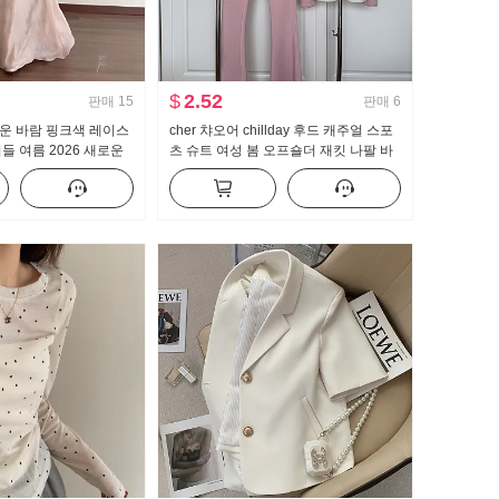
$
2.52
판매
15
판매
6
운 바람 핑크색 레이스
cher 챠오어 chillday 후드 캐주얼 스포
들 여름 2026 새로운
츠 슈트 여성 봄 오프숄더 재킷 나팔 바
 롱 스커트
지 3종 세트