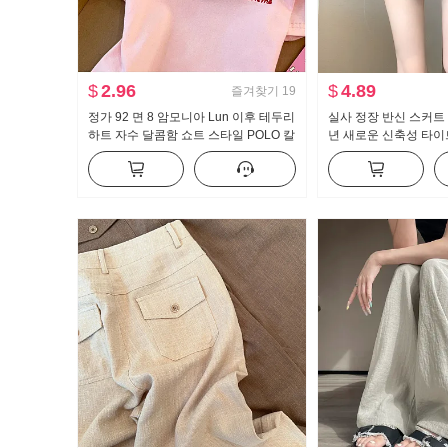
$
2.96
$
4.89
즐겨찾기
19
정가 92 면 8 암모니아 Lun 이후 테두리
실사 정장 반신 스커트 
하트 자수 달콤함 쇼트 스타일 POLO 칼
년 새로운 신축성 타이
라 티셔츠 몸매 가꾸기 작은 키 트렌디
핫걸 하이웨이스트 한 