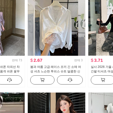
$
2.67
$
3.71
판매
73
판매
3
 쉬폰 자외선 차
봄과 여름 고급 레이스 조끼 긴 소매 여
실사 2026 가
 품격 쉬폰 꽃무
성 셔츠 느슨한 투피스 슈트 달콤한 신
긴팔 티셔츠 여
 세트
선한
칸 핫걸 오프숄