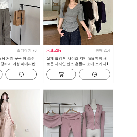
$
4.45
즐겨찾기
76
판매
214
높음 거리 웃음 하 조수
실제 촬영 빅 사이즈 지방 mm 여름 새
 청바지 여성 아메리칸
로운 디자인 센스 흔들다 소매 스키니 t
닥 청소 캐주얼 바지
캐주얼 슬림해 보이는 몸매 가꾸기 만나
는 맨위