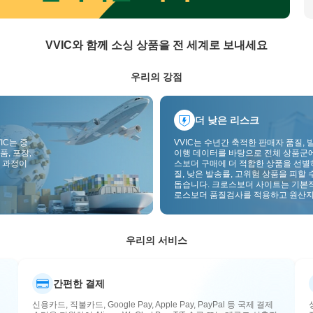
VVIC와 함께 소싱 상품을 전 세계로 보내세요
우리의 강점
더 낮은 리스크
IC는 중
VVIC는 수년간 축적한 판매자 품질, 
품, 포장,
이행 데이터를 바탕으로 전체 상품군
 과정이
스보더 구매에 더 적합한 상품을 선별
질, 낮은 발송률, 고위험 상품을 피할 
돕습니다. 크로스보더 사이트는 기본
로스보더 품질검사를 적용하고 원산지
부착하여 품질, 통관, 사후관리 리스
낮춥니다.
우리의 서비스
간편한 결제
신용카드, 직불카드, Google Pay, Apple Pay, PayPal 등 국제 결제