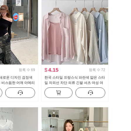
$
4.15
등록 수
69
등록 수
72
을 새로운 디자인 검정색
한국 스타일 프랑스식 파란색 얇은 스타
성 비스듬한 어깨 아메리
일 자외선 차단 의류 긴팔 셔츠 여성 여
더 오프숄더 맨위
름 드레스 루즈핏 캐주얼 느긋한 긴팔
싱글 셔츠