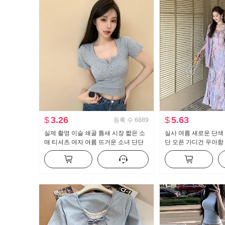
$
3.26
$
5.63
등록 수
6889
실제 촬영 이슬 쇄골 틈새 시장 짧은 소
실사 여름 새로운 단색
매 티셔츠 여자 여름 뜨거운 소녀 단단
단 오픈 가디건 우아함
한 새로운 버튼 디자인 센스 짧은 단락
늬 여성 드레스 투피스
맨위