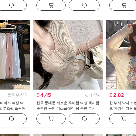
솔
이크 퍼프 인형 셔츠 맨위
넓은 다리 캐주얼
그 팬츠 어린이
$
4.45
$
2.82
등록 수
633
판매
254
치마바지 여성 여
한국 동대문 새로운 우아함 여성 섹시함
한 부서 낙서 프
트 루즈핏 슬림해
순수한 욕망 디스플레이 몸 측면 부서
츠 자외선 차단 
 바지 캐주얼 와
버클 반팔 니트 티셔츠 맨위
루즈핏 느긋한 차
맨위