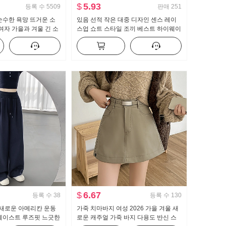
$
5.93
등록 수
5509
판매
251
순수한 욕망 뜨거운 소
있음 선적 작은 대중 디자인 센스 레이
 여자 가을과 겨울 긴 소
스업 쇼트 스타일 조끼 베스트 하이웨이
센스 디스플레이 몸 인
스트 도루 센스 넓은 다리 캐주얼 바지
. 바지를 입는 셔츠
세트
$
6.67
등록 수
38
등록 수
130
6 새로운 아메리칸 운동
가죽 치마바지 여성 2026 가을 겨울 새
 웨이스트 루즈핏 느긋한
로운 캐주얼 가죽 바지 다용도 반신 스