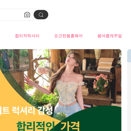


류
합리적럭셔리
포근한봄홈웨어
봄여름캐주얼