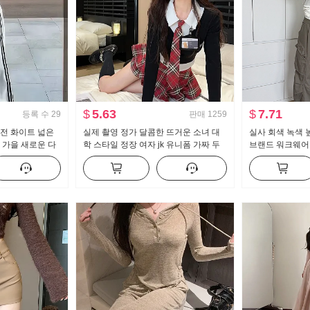
$
5.63
$
7.71
등록 수
29
판매
1259
 버전 화이트 넓은
실제 촬영 정가 달콤한 뜨거운 소녀 대
실사 회색 녹색 
 가을 새로운 다
학 스타일 정장 여자 jk 유니폼 가짜 두
브랜드 워크웨어
 바닥 청소 바지
조각 순수한 욕망 맨위 하프 바디 퀼로
레트로 루즈핏 바
트 2 피스 세트