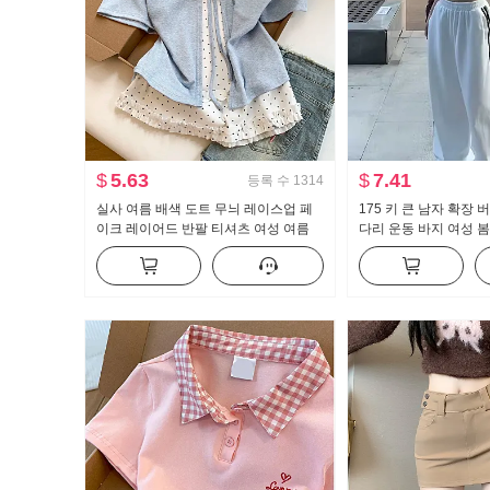
$
5.63
$
7.41
등록 수
1314
실사 여름 배색 도트 무늬 레이스업 페
175 키 큰 남자 확장
이크 레이어드 반팔 티셔츠 여성 여름
다리 운동 바지 여성 봄
새로운 달콤한 스타일 작은 대중 맨위
용도 스트라이프 캐주얼