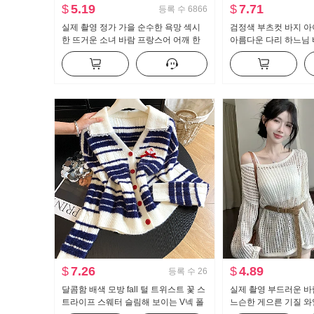
$
5.19
$
7.71
등록 수
6866
실제 촬영 정가 가을 순수한 욕망 섹시
검정색 부츠컷 바지 아이
한 뜨거운 소녀 바람 프랑스어 어깨 한
아름다운 다리 하느님
개 긴 소매 티셔츠 여자 프릴 허리 맨위
트 수퍼 모델 바지 몸
캐주얼 나팔 슬랙스
$
7.26
$
4.89
등록 수
26
달콤함 배색 모방 fall 털 트위스트 꽃 스
실제 촬영 부드러운 바
트라이프 스웨터 슬림해 보이는 V넥 폴
느슨한 게으른 기질 와