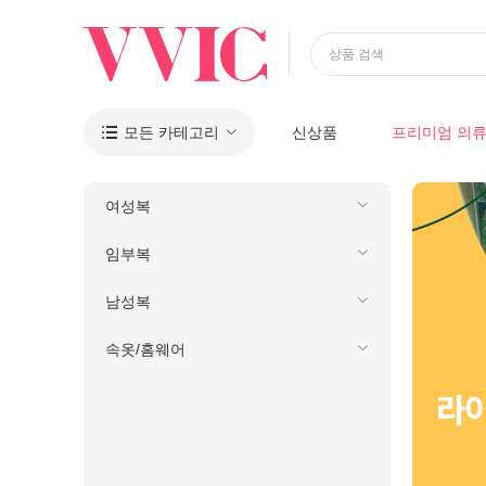
상품 검색
모든 카테고리
신상품
프리미엄 의

여성복
임부복
남성복
속옷/홈웨어