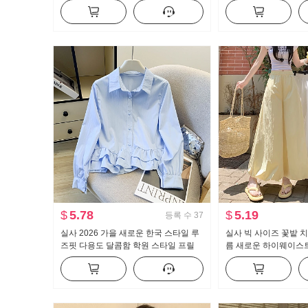
로 칼라 레이스 니트 오픈 가디건
뜨개질 블라우스 캐미
$
5.78
$
5.19
등록 수
37
실사 2026 가을 새로운 한국 스타일 루
실사 빅 사이즈 꽃밭 
즈핏 다용도 달콤함 학원 스타일 프릴
름 새로운 하이웨이스
긴팔 셔츠 여성 셔츠
보이는 도루 센스 배기
이드 레그 팬츠