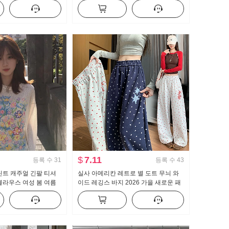
 웨이 바지 와이드 레
커트 PU 가죽 미니 스커트 하이웨이스
트 한 마디 치마바지
$
7.11
등록 수
31
등록 수
43
린트 캐주얼 긴팔 티셔
실사 아메리칸 레트로 별 도트 무늬 와
블라우스 여성 봄 여름
이드 레깅스 바지 2026 가을 새로운 패
가운 센스 라운드 넥
션 루즈핏 슬림해 보이는 캐주얼 바지