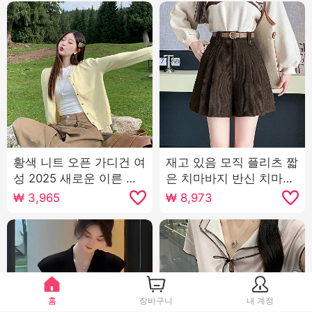
황색 니트 오픈 가디건 여
재고 있음 모직 플리츠 짧
성 2025 새로운 이른 가
은 치마바지 반신 치마바
을 착용 잡아라. 의류 라
지 여성 코듀로이 한 마디
₩
3,965
₩
8,973
운드 넥 재킷 스웨터 가을
반바지 2025 가을 겨울
겨울
새로운 부츠 바지
홈
장바구니
내 계정