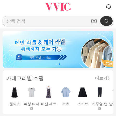
상품 검색
카테고리별 쇼핑
더보기
원피스
여성 티셔
패션 세트
셔츠
스커트
캐주얼 팬
남성
츠
츠