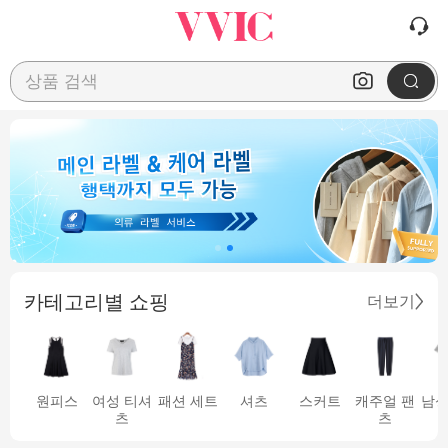
상품 검색
카테고리별 쇼핑
더보기
원피스
여성 티셔
패션 세트
셔츠
스커트
캐주얼 팬
남성
츠
츠