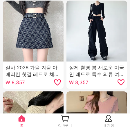
실사 2026 가을 겨울 아
실제 촬영 봄 새로운 미국
메리칸 핫걸 레트로 체크
인 레트로 특수 의류 여자
무늬 노출 방지 모직 한
높은 허리 와이드 레깅스
₩
8,357
₩
8,357
마디 반신 스커트 미니 스
바지 여가 느슨한 슬림 슬
커트 벨트 포함
림 스포츠 바지
홈
장바구니
내 계정