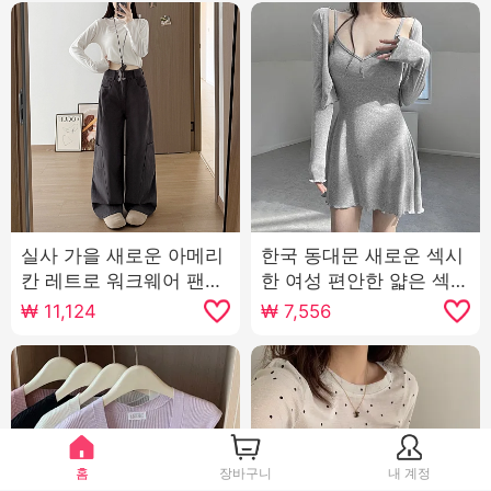
실사 가을 새로운 아메리
한국 동대문 새로운 섹시
칸 레트로 워크웨어 팬츠
한 여성 편안한 얇은 섹션
여성 하이웨이스트 작은
자외선 차단제 작은 열림
₩
11,124
₩
7,556
키 루즈핏 슬림해 보이는
셔츠 슬링 치마 정장 여자
넓은 다리 캐주얼 모통이
칼 바지
홈
장바구니
내 계정