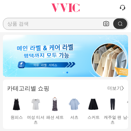
상품 검색
카테고리별 쇼핑
더보기
원피스
여성 티셔
패션 세트
셔츠
스커트
캐주얼 팬
남성
츠
츠