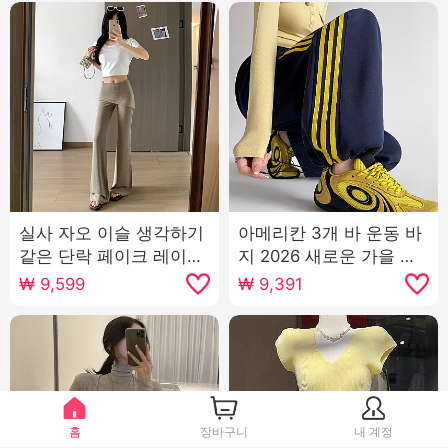
실사 자오 이슬 생각하기
아메리칸 3개 바 운동 바
같은 단락 페이크 레이어
지 2026 새로운 가을 하
드 방귀 커튼 마이크로 매
이웨이스트 넓은 다리 조
₩
9,599
₩
9,391
운맛 바지 여성 여름 하이
거 캐주얼 바지 웨이 바지
웨이스트 슬림해 보이는
워크웨어 팬츠
캐주얼 운동 플레어 바지
홈
장바구니
내 계정