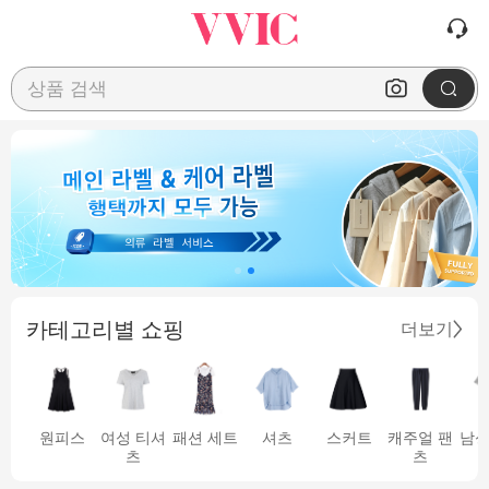
상품 검색
카테고리별 쇼핑
더보기
원피스
여성 티셔
패션 세트
셔츠
스커트
캐주얼 팬
남성
츠
츠