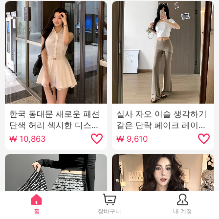
한국 동대문 새로운 패션
실사 자오 이슬 생각하기
단색 허리 섹시한 디스플
같은 단락 페이크 레이어
레이 몸 중간 및 긴 섹션
드 방귀 커튼 마이크로 매
₩
10,863
₩
9,610
셔츠 반바지 정장 양
운맛 바지 여성 여름 하이
웨이스트 슬림해 보이는
캐주얼 운동 플레어 바지
홈
장바구니
내 계정