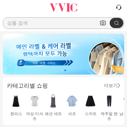
상품 검색
카테고리별 쇼핑
더보기
원피스
여성 티셔
패션 세트
셔츠
스커트
캐주얼 팬
남성
츠
츠