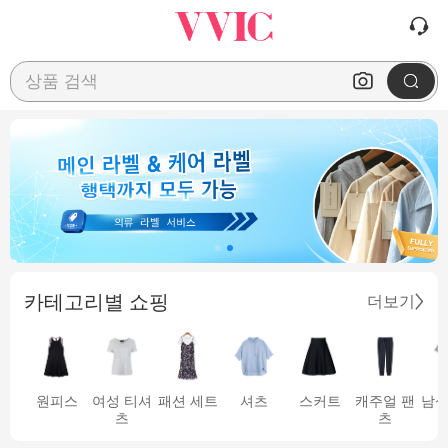
상품 검색
카테고리별 쇼핑
더보기
원피스
여성 티셔
패션 세트
셔츠
스커트
캐주얼 팬
남성
츠
츠