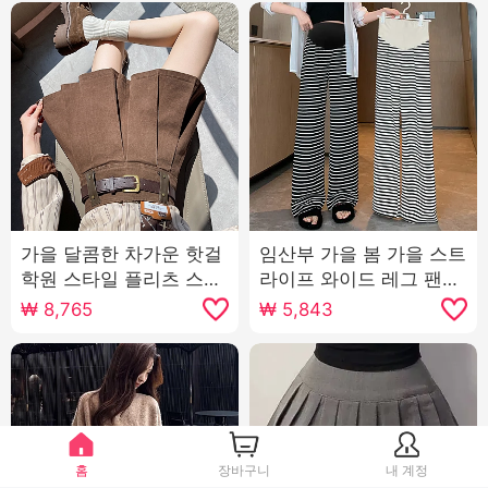
가을 달콤한 차가운 핫걸
임산부 가을 봄 가을 스트
학원 스타일 플리츠 스커
라이프 와이드 레그 팬츠
트 여성 워싱 작은 키 연
스트레이트 루즈핏 도루
₩
8,765
₩
5,843
령 감소 다용도 한 마디
센스 느긋한 캐주얼 바지
캐주얼 반신 미니 스커트
바닥 청소 바지 긴 바지
홈
장바구니
내 계정