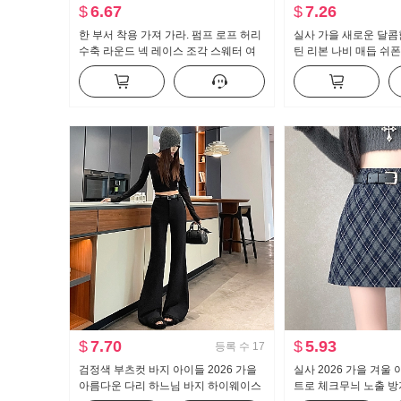
$
6.67
$
7.26
한 부서 착용 가져 가라. 펌프 로프 허리
실사 가을 새로운 달콤
수축 라운드 넥 레이스 조각 스웨터 여
틴 리본 나비 매듭 쉬
자 가을 겨울철 풀오버 캐주얼 디자인
여성 셔츠
센스 니트 스웨터
$
7.70
$
5.93
등록 수
17
검정색 부츠컷 바지 아이들 2026 가을
실사 2026 가을 겨울
아름다운 다리 하느님 바지 하이웨이스
트로 체크무늬 노출 방