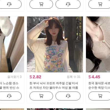
트 벨트 포함
얼 바지
스트 도루 센스 
세트
$
2.82
$
4.45
즐겨찾기
3
등록 수
31
터 느슨함 센스
한 부서 낙서 프린트 캐주얼 긴팔 티셔
한국 동대문 새
물 맨위 반신 스
츠 자외선 차단 블라우스 여성 봄 여름
순수한 욕망 디스
루즈핏 느긋한 차가운 센스 라운드 넥
버클 반팔 니트 
맨위