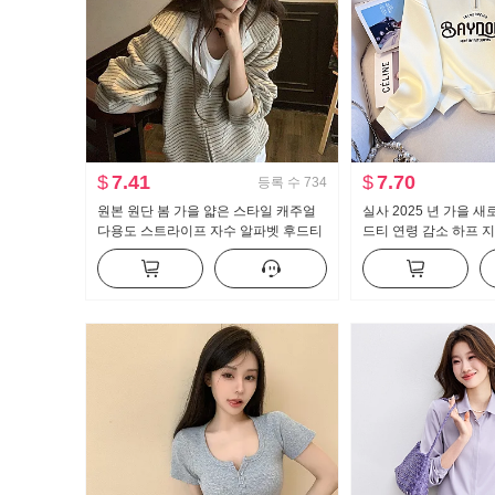
$
7.41
$
7.70
등록 수
734
원본 원단 봄 가을 얇은 스타일 캐주얼
실사 2025 년 가을 새
다용도 스트라이프 자수 알파벳 후드티
드티 연령 감소 하프 지
재킷
칼라 캐주얼 다용도 슬