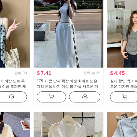
$
7.41
$
4.45
판매
38
등록 수
29
가 바람 도트 무
175 키 큰 남자 확장 버전 화이트 넓은
실제 촬영 빅 사
6 여름 도파민 케
다리 운동 바지 여성 봄 가을 새로운 다
로운 디자인 센스
맨위
용도 스트라이프 캐주얼 바닥 청소 바지
캐주얼 슬림해 
는 맨위