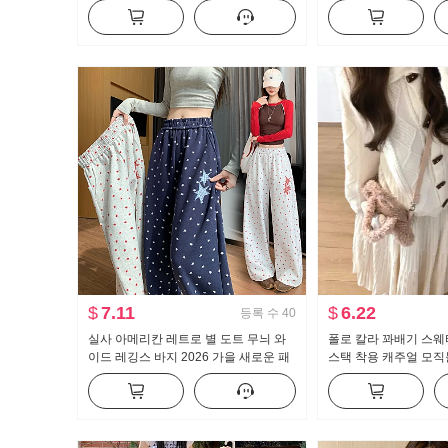
트 수퍼 모델 바지 몸매 가꾸기 신축성
반신 스커트 미니 스커
캐주얼 나팔 슬랙스
$
7.11
$
6.22
등록 수
40
실사 아메리칸 레트로 별 도트 무늬 와
폴로 칼라 꽈배기 스웨
이드 레깅스 바지 2026 가을 새로운 패
스택 착용 캐주얼 모직
션 루즈핏 슬림해 보이는 캐주얼 바지
커트 투피스 세트 세트