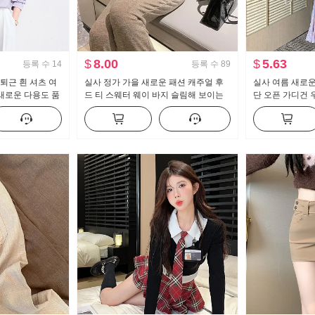
$
8.00
$
5.63
등록 수
14
등록 수
89
퇴근 흰 셔츠 여
실사 정가 가을 새로운 패션 캐주얼 후
실사 여름 새로운
 새로운 다용도 품
드 티 스웨터 웨이 바지 슬림해 보이는
단 오픈 가디건 
세트 스포츠 슈트 여성 트렌디
늬 여성 드레스 