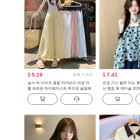
$
5.19
$
7.41
등록 수
633
실사 빅 사이즈 꽃밭 치마바지 여성 여
요정 가스 펄럭 이는 휴
름 새로운 하이웨이스트 루즈핏 슬림해
늬 행침 목 캐미솔 202
보이는 도루 센스 배기 바지 캐주얼 와
이크 퍼프 인형 셔츠 
이드 레그 팬츠