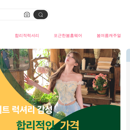


류
합리적럭셔리
포근한봄홈웨어
봄여름캐주얼