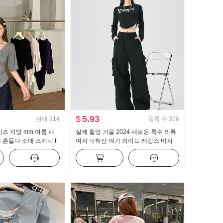
$
5.93
판매
214
등록 수
376
이즈 지방 mm 여름 새
실제 촬영 가을 2024 새로운 특수 의류
 흔들다 소매 스키니 t
여자 낙하산 여가 와이드 레깅스 바지
보이는 몸매 가꾸기 만나
높은 허리 미국인 작은 남자 스포츠 바
지