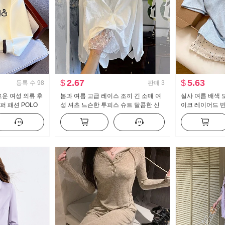
$
2.67
$
5.63
등록 수
98
판매
3
로운 여성 의류 후
봄과 여름 고급 레이스 조끼 긴 소매 여
실사 여름 배색 
퍼 패션 POLO
성 셔츠 느슨한 투피스 슈트 달콤한 신
이크 레이어드 반
림해 보이는
선한
새로운 달콤한 스