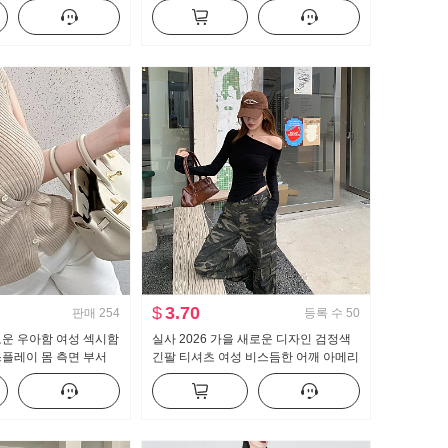
넓은 다리 캐주얼 바지
뜨개질 블라우스 캐미솔
$
3.70
판매
254
등록 수
50
로운 우아함 여성 섹시함
실사 2026 가을 새로운 디자인 검정색
플레이 몸 측면 부서
긴팔 티셔츠 여성 비스듬한 어깨 아메리
티셔츠 맨위
칸 핫걸 오프숄더 오프숄더 맨위