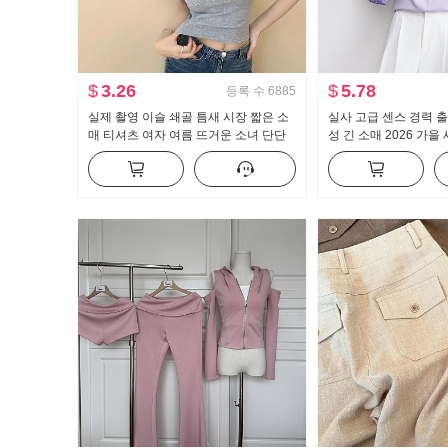
$
3.26
$
5.78
등록 수
6885
실제 촬영 이슬 쇄골 틈새 시장 짧은 소
실사 고급 센스 경력 출
매 티셔츠 여자 여름 뜨거운 소녀 단단
성 긴 소매 2026 가을
한 새로운 버튼 디자인 센스 짧은 단락
격 경력 셔츠
맨위