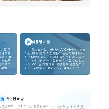
맞춤형 지원
발송률 등
이미 목표 스타일이 있다면 VVIC 바이어가 오프
에서 크로
라인 도매시장에 직접 방문해 동일하거나 유사
하여 저품
한 스타일을 찾아드립니다. 광저우에 계신 경우
수 있도록
바이어가 시장과 매장을 함께 안내할 수도 있습
적으로 크
니다. VVIC는 라벨 교체, 포장 봉투 변경 등의 서
 라벨을
비스도 지원하며, 곧 이미지나 샘플 기반 OEM
크를 한층
맞춤 제작도 지원할 예정입니다. 이를 통해 구매
를 비즈니스에 더 잘 맞는 공급망 역량으로 전환
할 수 있습니다.
유연한 배송
상품은 해외 고객에게 직접 발송할 수도 있고, 광저우 등 중국 내 지