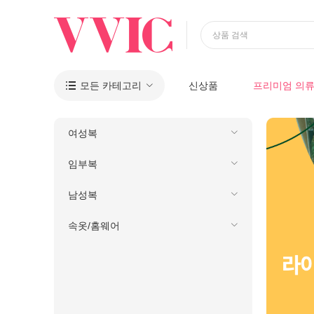
상품 검색
모든 카테고리
신상품
프리미엄 의

여성복
임부복
남성복
속옷/홈웨어