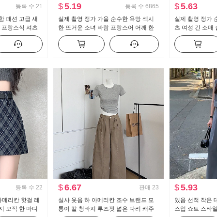
$
5.19
$
5.63
등록 수
21
등록 수
6865
함 패션 고급 새
실제 촬영 정가 가을 순수한 욕망 섹시
실제 촬영 정가 
폰 프랑스식 셔츠
한 뜨거운 소녀 바람 프랑스어 어깨 한
츠 여성 긴 소매
개 긴 소매 티셔츠 여자 프릴 허리 맨위
한 셔츠 ol 유니
$
6.67
$
5.93
등록 수
22
판매
23
 아메리칸 핫걸 레
실사 웃음 하 아메리칸 조수 브랜드 모
있음 선적 작은 
지 모직 한 마디
통이 칼 청바지 루즈핏 넓은 다리 캐주
스업 쇼트 스타