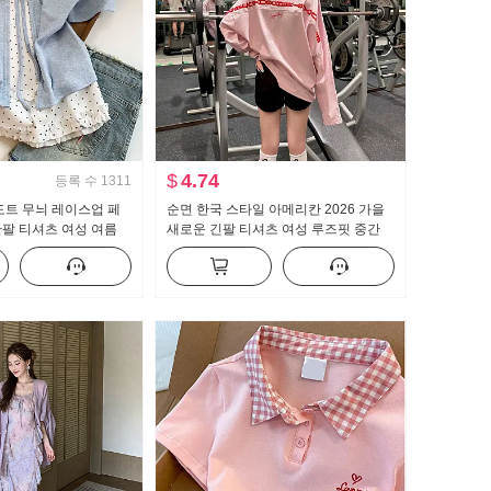
$
4.74
등록 수
1311
도트 무늬 레이스업 페
순면 한국 스타일 아메리칸 2026 가을
팔 티셔츠 여성 여름
새로운 긴팔 티셔츠 여성 루즈핏 중간
타일 작은 대중 맨위
길이 핑크색 알파벳 핫걸 맨위