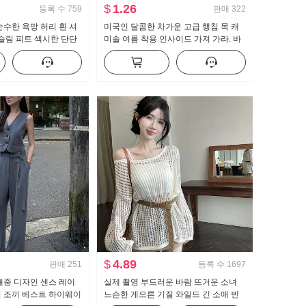
$
1.26
등록 수
759
판매
322
순수한 욕망 허리 흰 셔
미국인 달콤한 차가운 고급 행침 목 캐
 슬림 피트 섹시한 단단
미솔 여름 착용 인사이드 가져 가라. 바
폼 경력 작업복
지를 입는 셔츠 뜨거운 소녀 뜨개질 튜
브 톱 맨위
$
4.89
판매
251
등록 수
1697
대중 디자인 센스 레이
실제 촬영 부드러운 바람 뜨거운 소녀
일 조끼 베스트 하이웨이
느슨한 게으른 기질 와일드 긴 소매 빈