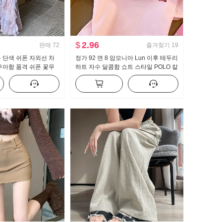
$
2.96
판매
72
즐겨찾기
19
 단색 쉬폰 자외선 차
정가 92 면 8 암모니아 Lun 이후 테두리
우아함 품격 쉬폰 꽃무
하트 자수 달콤함 쇼트 스타일 POLO 칼
투피스 세트
라 티셔츠 몸매 가꾸기 작은 키 트렌디