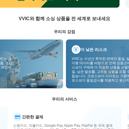
VVIC와 함께 소싱 상품을 전 세계로 보내세요
우리의 강점
더 낮은 리스크
IC는 중
VVIC는 수년간 축적한 판매자 품질, 
품, 포장,
이행 데이터를 바탕으로 전체 상품군
 과정이
스보더 구매에 더 적합한 상품을 선별
질, 낮은 발송률, 고위험 상품을 피할 
돕습니다. 크로스보더 사이트는 기본
로스보더 품질검사를 적용하고 원산지
부착하여 품질, 통관, 사후관리 리스
낮춥니다.
우리의 서비스
간편한 결제
신용카드, 직불카드, Google Pay, Apple Pay, PayPal 등 국제 결제