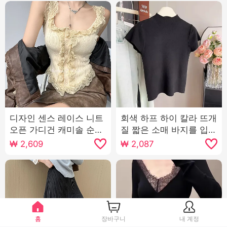
디자인 센스 레이스 니트
회색 하프 하이 칼라 뜨개
오픈 가디건 캐미솔 순수
질 짧은 소매 바지를 입는
한 욕망 순수한 작은 흰색
셔츠 여자 2025 봄 여름
₩
2,609
₩
2,087
꽃 외출용 맨위
새로운 슬림 피트 슬림 외
국 가스 티셔츠 맨위
홈
장바구니
내 계정