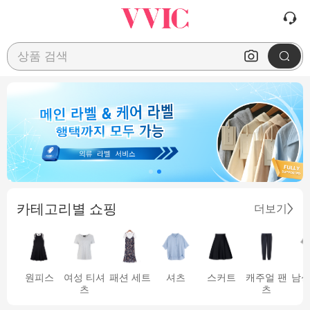
상품 검색
카테고리별 쇼핑
더보기
원피스
여성 티셔
패션 세트
셔츠
스커트
캐주얼 팬
남성
츠
츠