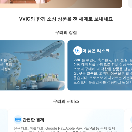
VVIC와 함께 소싱 상품을 전 세계로 보내세요
우리의 강점
더 낮은 리스크
IC는 중
VVIC는 수년간 축적한 판매자 품질, 
품, 포장,
이행 데이터를 바탕으로 전체 상품군
 과정이
스보더 구매에 더 적합한 상품을 선별
질, 낮은 발송률, 고위험 상품을 피할 
돕습니다. 크로스보더 사이트는 기본
로스보더 품질검사를 적용하고 원산지
부착하여 품질, 통관, 사후관리 리스
낮춥니다.
우리의 서비스
간편한 결제
신용카드, 직불카드, Google Pay, Apple Pay, PayPal 등 국제 결제