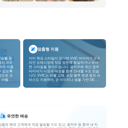
맞춤형 지원
발송률 등
이미 목표 스타일이 있다면 VVIC 바이어가 오프
에서 크로
라인 도매시장에 직접 방문해 동일하거나 유사
하여 저품
한 스타일을 찾아드립니다. 광저우에 계신 경우
수 있도록
바이어가 시장과 매장을 함께 안내할 수도 있습
적으로 크
니다. VVIC는 라벨 교체, 포장 봉투 변경 등의 서
 라벨을
비스도 지원하며, 곧 이미지나 샘플 기반 OEM
크를 한층
맞춤 제작도 지원할 예정입니다. 이를 통해 구매
를 비즈니스에 더 잘 맞는 공급망 역량으로 전환
할 수 있습니다.
유연한 배송
상품은 해외 고객에게 직접 발송할 수도 있고, 광저우 등 중국 내 지