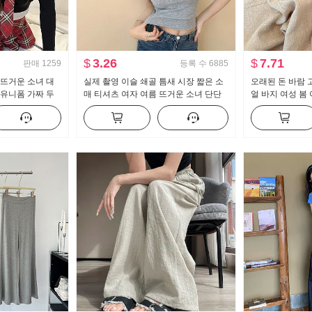
$
3.26
$
7.71
판매
1259
등록 수
6885
 뜨거운 소녀 대
실제 촬영 이슬 쇄골 틈새 시장 짧은 소
오래된 돈 바람 
k 유니폼 가짜 두
매 티셔츠 여자 여름 뜨거운 소녀 단단
얼 바지 여성 봄 
 하프 바디 퀼로
한 새로운 버튼 디자인 센스 짧은 단락
핏 슬림해 보이
맨위
트 팬츠