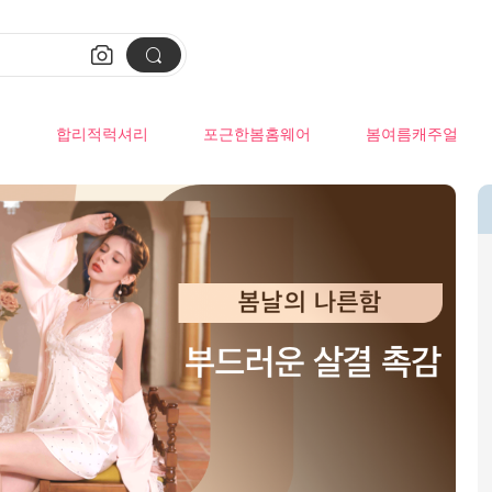


류
합리적럭셔리
포근한봄홈웨어
봄여름캐주얼