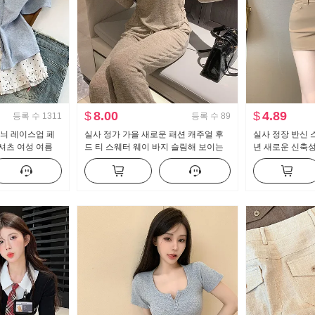
$
8.00
$
4.89
등록 수
1311
등록 수
89
무늬 레이스업 페
실사 정가 가을 새로운 패션 캐주얼 후
실사 정장 반신 스
셔츠 여성 여름
드 티 스웨터 웨이 바지 슬림해 보이는
년 새로운 신축
작은 대중 맨위
세트 스포츠 슈트 여성 트렌디
핫걸 하이웨이스