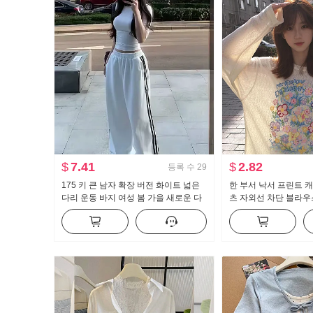
$
7.41
$
2.82
등록 수
29
175 키 큰 남자 확장 버전 화이트 넓은
한 부서 낙서 프린트 
다리 운동 바지 여성 봄 가을 새로운 다
츠 자외선 차단 블라우
용도 스트라이프 캐주얼 바닥 청소 바지
루즈핏 느긋한 차가운 
맨위