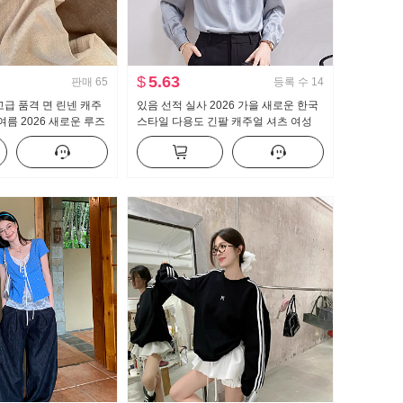
$
5.63
판매
65
등록 수
14
고급 품격 면 린넨 캐주
있음 선적 실사 2026 가을 새로운 한국
여름 2026 새로운 루즈
스타일 다용도 긴팔 캐주얼 셔츠 여성
는 얇고 가벼운 스트레이
셔츠