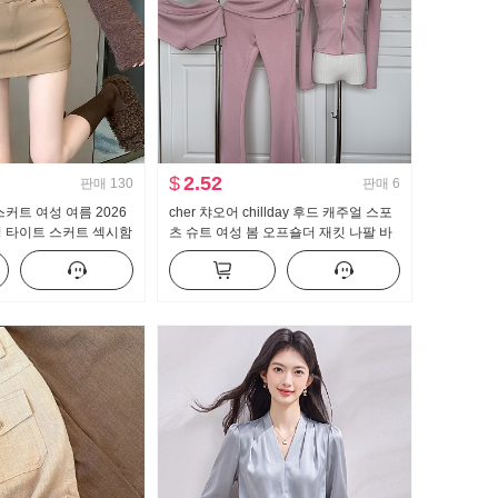
$
2.52
판매
130
판매
6
커트 여성 여름 2026
cher 챠오어 chillday 후드 캐주얼 스포
성 타이트 스커트 섹시함
츠 슈트 여성 봄 오프숄더 재킷 나팔 바
트 한 마디 미니 스커트
지 3종 세트