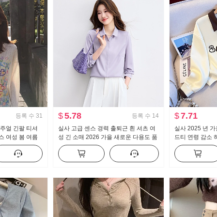
$
5.78
$
7.71
등록 수
31
등록 수
14
캐주얼 긴팔 티셔
실사 고급 센스 경력 출퇴근 흰 셔츠 여
실사 2025 년 
스 여성 봄 여름
성 긴 소매 2026 가을 새로운 다용도 품
드티 연령 감소 
센스 라운드 넥
격 경력 셔츠
칼라 캐주얼 다