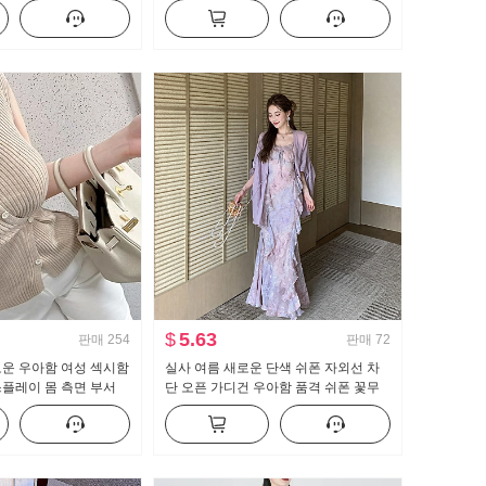
넓은 다리 캐주얼 바지
이크 퍼프 인형 셔츠 맨위
$
5.63
판매
254
판매
72
로운 우아함 여성 섹시함
실사 여름 새로운 단색 쉬폰 자외선 차
플레이 몸 측면 부서
단 오픈 가디건 우아함 품격 쉬폰 꽃무
티셔츠 맨위
늬 여성 드레스 투피스 세트