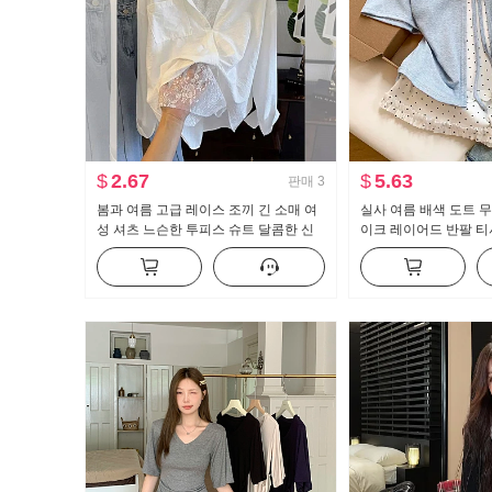
$
2.67
$
5.63
판매
3
봄과 여름 고급 레이스 조끼 긴 소매 여
실사 여름 배색 도트 
성 셔츠 느슨한 투피스 슈트 달콤한 신
이크 레이어드 반팔 티
선한
새로운 달콤한 스타일 