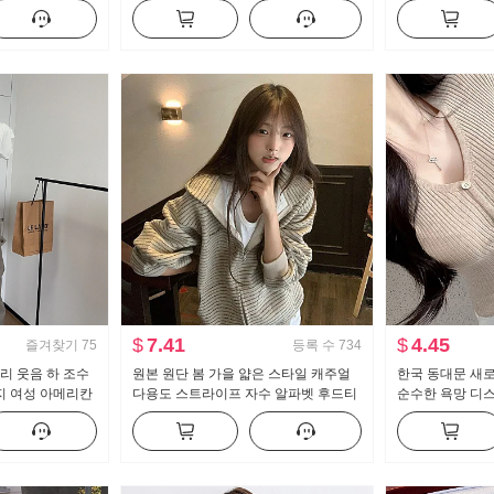
뜨개질 블라우스 캐미솔
스트 도루 센스 
세트
$
7.41
$
4.45
즐겨찾기
75
등록 수
734
리 웃음 하 조수
원본 원단 봄 가을 얇은 스타일 캐주얼
한국 동대문 새
지 여성 아메리칸
다용도 스트라이프 자수 알파벳 후드티
순수한 욕망 디스
소 캐주얼 바지
재킷
버클 반팔 니트 