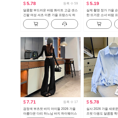
$
5.78
$
5.19
등록 수
59
달콤함 부드러운 바람 화이트 고급 센스
실제 촬영 정가 가을 
긴팔 여성 셔츠 이른 가을 프랑스식 허
한 뜨거운 소녀 바람 
리 수축 슬림해 보이는 맨위
개 긴 소매 티셔츠 여자
$
7.71
$
5.78
등록 수
17
검정색 부츠컷 바지 아이들 2026 가을
실사 2026 가을 새로
아름다운 다리 하느님 바지 하이웨이스
즈핏 다용도 달콤함 학