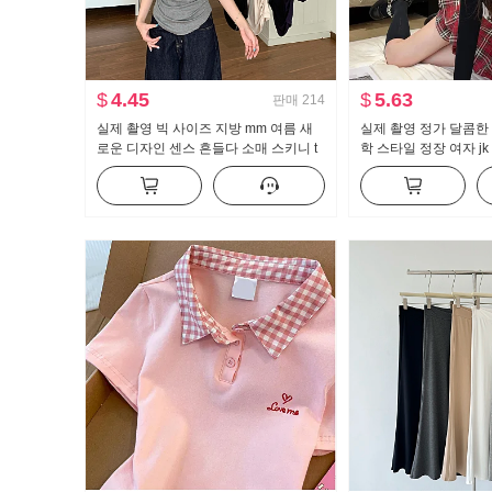
$
4.45
$
5.63
판매
214
실제 촬영 빅 사이즈 지방 mm 여름 새
실제 촬영 정가 달콤한
로운 디자인 센스 흔들다 소매 스키니 t
학 스타일 정장 여자 j
캐주얼 슬림해 보이는 몸매 가꾸기 만나
조각 순수한 욕망 맨위
는 맨위
트 2 피스 세트