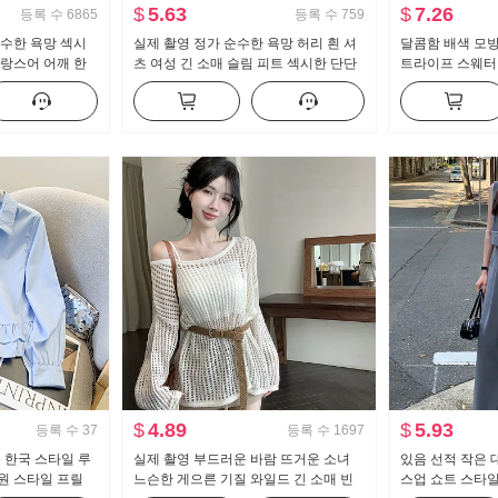
$
5.63
$
7.26
등록 수
6865
등록 수
759
순수한 욕망 섹시
실제 촬영 정가 순수한 욕망 허리 흰 셔
달콤함 배색 모방 
프랑스어 어깨 한
츠 여성 긴 소매 슬림 피트 섹시한 단단
트라이프 스웨터 
 프릴 허리 맨위
한 셔츠 ol 유니폼 경력 작업복
로 칼라 레이스 
$
4.89
$
5.93
등록 수
37
등록 수
1697
운 한국 스타일 루
실제 촬영 부드러운 바람 뜨거운 소녀
있음 선적 작은 
원 스타일 프릴
느슨한 게으른 기질 와일드 긴 소매 빈
스업 쇼트 스타