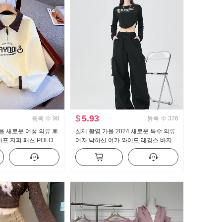
$
5.93
등록 수
98
등록 수
376
가을 새로운 여성 의류 후
실제 촬영 가을 2024 새로운 특수 의류
하프 지퍼 패션 POLO
여자 낙하산 여가 와이드 레깅스 바지
용도 슬림해 보이는
높은 허리 미국인 작은 남자 스포츠 바
지