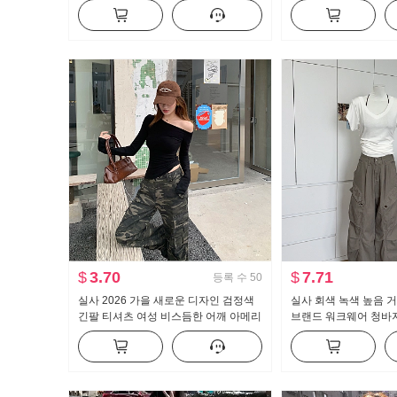
트 수퍼 모델 바지 몸매 가꾸기 신축성
긴팔 셔츠 여성 셔츠
캐주얼 나팔 슬랙스
$
3.70
$
7.71
등록 수
50
실사 2026 가을 새로운 디자인 검정색
실사 회색 녹색 높음 거
긴팔 티셔츠 여성 비스듬한 어깨 아메리
브랜드 워크웨어 청바
칸 핫걸 오프숄더 오프숄더 맨위
레트로 루즈핏 바닥 청