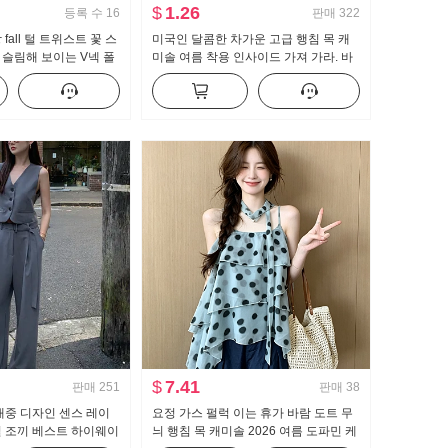
$
1.26
등록 수
16
판매
322
fall 털 트위스트 꽃 스
미국인 달콤한 차가운 고급 행침 목 캐
슬림해 보이는 V넥 폴
미솔 여름 착용 인사이드 가져 가라. 바
니트 오픈 가디건
지를 입는 셔츠 뜨거운 소녀 뜨개질 튜
브 톱 맨위
$
7.41
판매
251
판매
38
대중 디자인 센스 레이
요정 가스 펄럭 이는 휴가 바람 도트 무
일 조끼 베스트 하이웨이
늬 행침 목 캐미솔 2026 여름 도파민 케