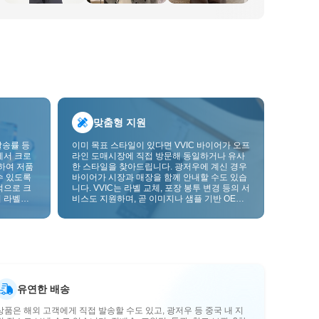
맞춤형 지원
발송률 등
이미 목표 스타일이 있다면 VVIC 바이어가 오프
에서 크로
라인 도매시장에 직접 방문해 동일하거나 유사
하여 저품
한 스타일을 찾아드립니다. 광저우에 계신 경우
수 있도록
바이어가 시장과 매장을 함께 안내할 수도 있습
적으로 크
니다. VVIC는 라벨 교체, 포장 봉투 변경 등의 서
 라벨을
비스도 지원하며, 곧 이미지나 샘플 기반 OEM
크를 한층
맞춤 제작도 지원할 예정입니다. 이를 통해 구매
를 비즈니스에 더 잘 맞는 공급망 역량으로 전환
할 수 있습니다.
유연한 배송
상품은 해외 고객에게 직접 발송할 수도 있고, 광저우 등 중국 내 지