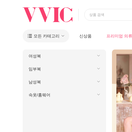
상품 검색
모든 카테고리
신상품
프리미엄 의

여성복
임부복
남성복
속옷/홈웨어