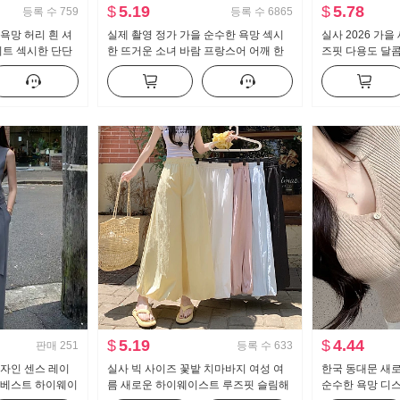
$
5.19
$
5.78
등록 수
759
등록 수
6865
욕망 허리 흰 셔
실제 촬영 정가 가을 순수한 욕망 섹시
실사 2026 가을
피트 섹시한 단단
한 뜨거운 소녀 바람 프랑스어 어깨 한
즈핏 다용도 달콤
력 작업복
개 긴 소매 티셔츠 여자 프릴 허리 맨위
긴팔 셔츠 여성 
$
5.19
$
4.44
판매
251
등록 수
633
디자인 센스 레이
실사 빅 사이즈 꽃밭 치마바지 여성 여
한국 동대문 새
 베스트 하이웨이
름 새로운 하이웨이스트 루즈핏 슬림해
순수한 욕망 디스