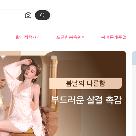


류
합리적럭셔리
포근한봄홈웨어
봄여름캐주얼