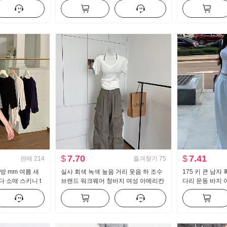
다리 캐주얼 바지
보이는 도루 센스 배기 바지 캐주얼 와
버클 반팔 니트 
이드 레그 팬츠
$
7.70
$
7.41
판매
214
즐겨찾기
75
방 mm 여름 새
실사 회색 녹색 높음 거리 웃음 하 조수
175 키 큰 남자
 소매 스키니 t
브랜드 워크웨어 청바지 여성 아메리칸
다리 운동 바지 
몸매 가꾸기 만나
레트로 루즈핏 바닥 청소 캐주얼 바지
용도 스트라이프