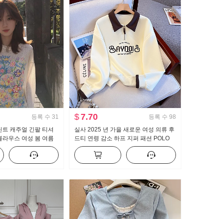
$
7.70
등록 수
31
등록 수
98
린트 캐주얼 긴팔 티셔
실사 2025 년 가을 새로운 여성 의류 후
블라우스 여성 봄 여름
드티 연령 감소 하프 지퍼 패션 POLO
가운 센스 라운드 넥
칼라 캐주얼 다용도 슬림해 보이는