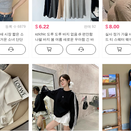
$
6.22
$
8.00
등록 수
6879
판매
92
새 시장 짧은 소
xzichic 도루 도루 바지 없음 di 편안함
실사 정가 가을 
뜨거운 소녀 단단
나팔 바지 봄 여름 새로운 우아함 긴 바
드 티 스웨터 웨
 센스 짧은 단락
지 슬림해 보이는 캐주얼 바지 여성
세트 스포츠 슈트