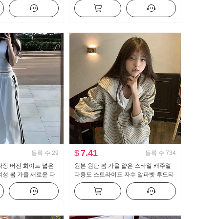
티셔츠 맨위
선한
$
7.41
등록 수
29
등록 수
734
 확장 버전 화이트 넓은
원본 원단 봄 가을 얇은 스타일 캐주얼
여성 봄 가을 새로운 다
다용도 스트라이프 자수 알파벳 후드티
 캐주얼 바닥 청소 바지
재킷