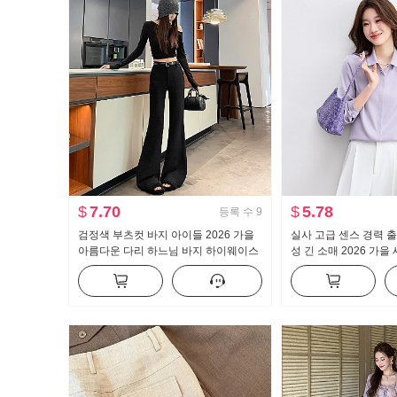
$
7.70
$
5.78
등록 수
9
검정색 부츠컷 바지 아이들 2026 가을
실사 고급 센스 경력 출
아름다운 다리 하느님 바지 하이웨이스
성 긴 소매 2026 가을
트 수퍼 모델 바지 몸매 가꾸기 신축성
격 경력 셔츠
캐주얼 나팔 슬랙스