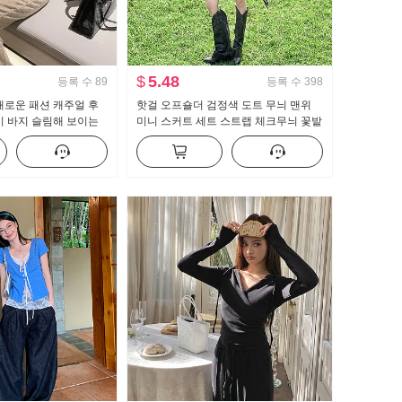
$
5.48
등록 수
89
등록 수
398
새로운 패션 캐주얼 후
핫걸 오프숄더 검정색 도트 무늬 맨위
이 바지 슬림해 보이는
미니 스커트 세트 스트랩 체크무늬 꽃밭
 여성 트렌디
반신 스커트 레트로 체크 스커트