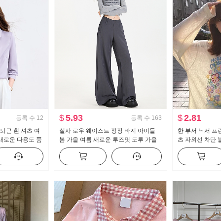
$
5.93
$
2.81
등록 수
12
등록 수
163
퇴근 흰 셔츠 여
실사 로우 웨이스트 정장 바지 아이들
한 부서 낙서 프
 새로운 다용도 품
봄 가을 여름 새로운 루즈핏 도루 가을
츠 자외선 차단 
센스 bf 느긋한 캐주얼 부츠컷 와이드 레
루즈핏 느긋한 차
그 팬츠
맨위