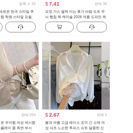
$
7.41
등록 수
35
판매
38
 새로운 한국 스타일 루
요정 가스 펄럭 이는 휴가 바람 도트 무
함 학원 스타일 프릴
늬 행침 목 캐미솔 2026 여름 도파민 케
셔츠
이크 퍼프 인형 셔츠 맨위
$
2.67
판매
254
판매
3
로운 우아함 여성 섹시함
봄과 여름 고급 레이스 조끼 긴 소매 여
플레이 몸 측면 부서
성 셔츠 느슨한 투피스 슈트 달콤한 신