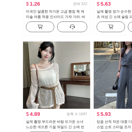
$
1.26
$
5.63
판매
322
미국인 달콤한 차가운 고급 행침 목 캐
실제 촬영 정가 순수한 
미솔 여름 착용 인사이드 가져 가라. 바
츠 여성 긴 소매 슬림 
지를 입는 셔츠 뜨거운 소녀 뜨개질 튜
한 셔츠 ol 유니폼 경
브 톱 맨위
$
4.89
$
5.93
등록 수
1697
실제 촬영 부드러운 바람 뜨거운 소녀
있음 선적 작은 대중 
느슨한 게으른 기질 와일드 긴 소매 빈
스업 쇼트 스타일 조끼