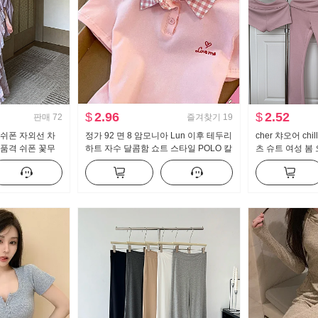
$
2.96
$
2.52
판매
72
즐겨찾기
19
 쉬폰 자외선 차
정가 92 면 8 암모니아 Lun 이후 테두리
cher 챠오어 ch
 품격 쉬폰 꽃무
하트 자수 달콤함 쇼트 스타일 POLO 칼
츠 슈트 여성 봄
 세트
라 티셔츠 몸매 가꾸기 작은 키 트렌디
지 3종 세트