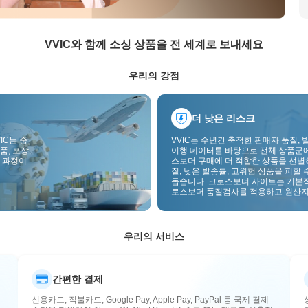
VVIC와 함께 소싱 상품을 전 세계로 보내세요
우리의 강점
더 낮은 리스크
IC는 중
VVIC는 수년간 축적한 판매자 품질, 
품, 포장,
이행 데이터를 바탕으로 전체 상품군
 과정이
스보더 구매에 더 적합한 상품을 선별
질, 낮은 발송률, 고위험 상품을 피할 
돕습니다. 크로스보더 사이트는 기본
로스보더 품질검사를 적용하고 원산지
부착하여 품질, 통관, 사후관리 리스
낮춥니다.
우리의 서비스
간편한 결제
신용카드, 직불카드, Google Pay, Apple Pay, PayPal 등 국제 결제