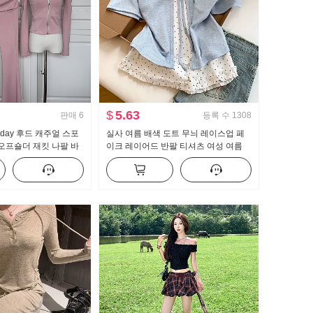
$
5.63
판매
6
등록 수
1308
illday 후드 캐주얼 스포
실사 여름 배색 도트 무늬 레이스업 페
 오프숄더 재킷 나팔 바
이크 레이어드 반팔 티셔츠 여성 여름
새로운 달콤한 스타일 작은 대중 맨위