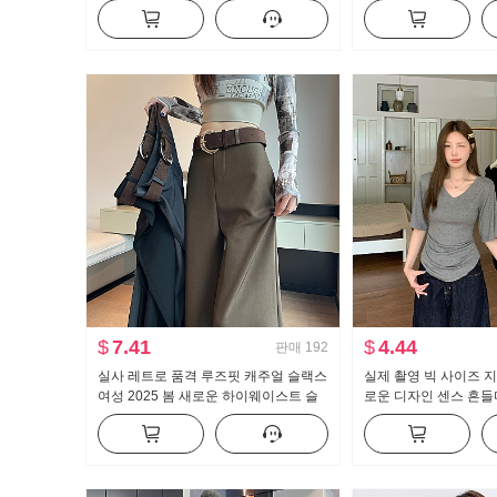
뜨개질 블라우스 캐미솔
스트 도루 센스 넓은 
세트
$
7.41
$
4.44
판매
192
실사 레트로 품격 루즈핏 캐주얼 슬랙스
실제 촬영 빅 사이즈 지
여성 2025 봄 새로운 하이웨이스트 슬
로운 디자인 센스 흔들다
림해 보이는 도루 센스 바닥 청소 바지
캐주얼 슬림해 보이는 
긴 바지
는 맨위