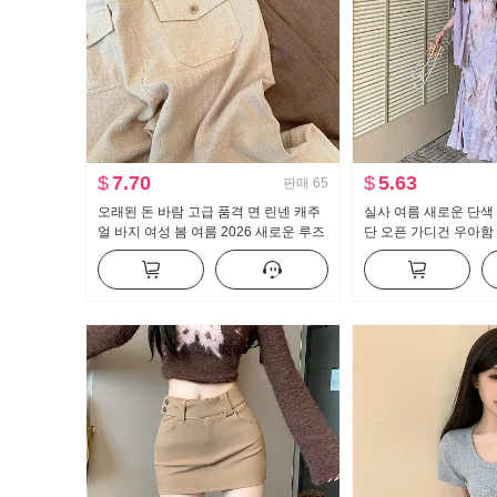
$
7.70
$
5.63
판매
65
오래된 돈 바람 고급 품격 면 린넨 캐주
실사 여름 새로운 단색
얼 바지 여성 봄 여름 2026 새로운 루즈
단 오픈 가디건 우아함
핏 슬림해 보이는 얇고 가벼운 스트레이
늬 여성 드레스 투피스
트 팬츠