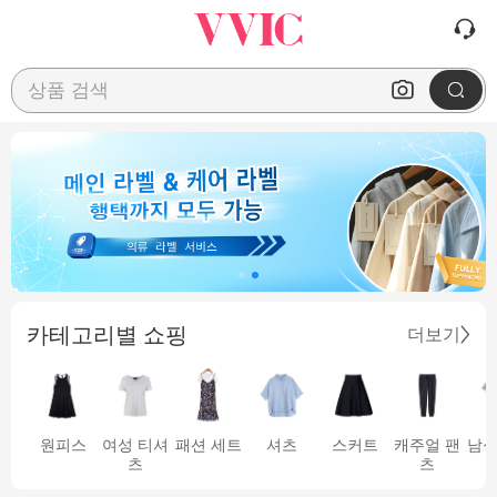
상품 검색
카테고리별 쇼핑
더보기
원피스
여성 티셔
패션 세트
셔츠
스커트
캐주얼 팬
남성
츠
츠