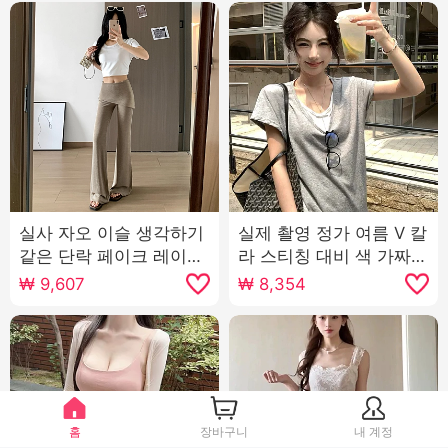
실사 자오 이슬 생각하기
실제 촬영 정가 여름 V 칼
같은 단락 페이크 레이어
라 스티칭 대비 색 가짜
드 방귀 커튼 마이크로 매
두 조각 스택 착용 느슨한
₩
9,607
₩
8,354
운맛 바지 여성 여름 하이
짧은 소매 티셔츠 여성 레
웨이스트 슬림해 보이는
저 게으른 맨위
캐주얼 운동 플레어 바지
홈
장바구니
내 계정