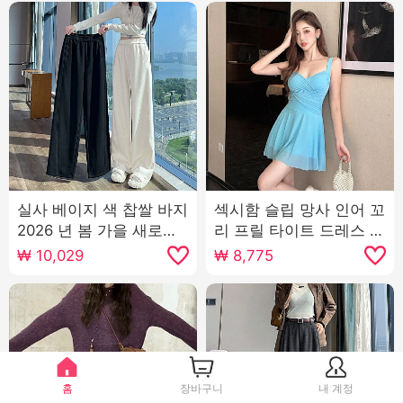
실사 베이지 색 찹쌀 바지
섹시함 슬립 망사 인어 꼬
2026 년 봄 가을 새로운
리 프릴 타이트 드레스 품
스트레이트 겨울 털이 있
격 낮은 가슴 미니 스커트
₩
10,029
₩
8,775
는 하이웨이스트 캐주얼
루즈핏 와이드 레그 팬츠
어린이
홈
장바구니
내 계정