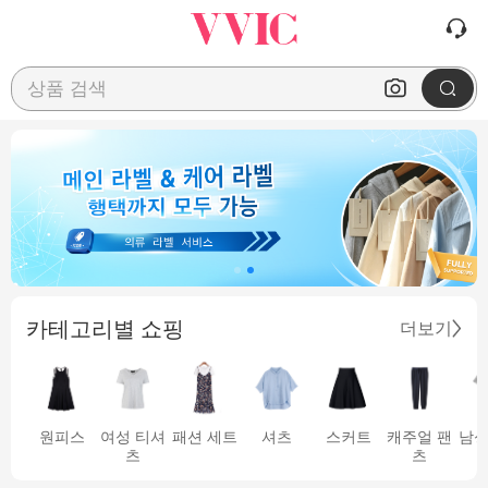
상품 검색
카테고리별 쇼핑
더보기
원피스
여성 티셔
패션 세트
셔츠
스커트
캐주얼 팬
남성
츠
츠