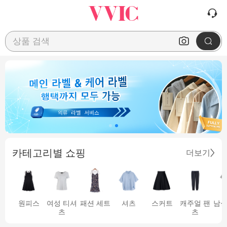
상품 검색
카테고리별 쇼핑
더보기
원피스
여성 티셔
패션 세트
셔츠
스커트
캐주얼 팬
남성
츠
츠