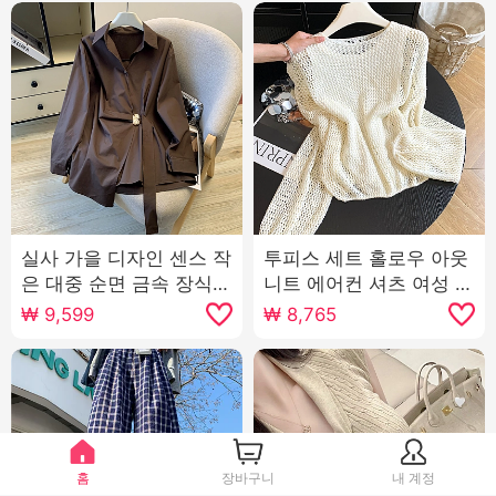
실사 가을 디자인 센스 작
투피스 세트 홀로우 아웃
은 대중 순면 금속 장식
니트 에어컨 셔츠 여성 새
허리 수축 슬림해 보이는
로운 한 부서 착용 가져
₩
9,599
₩
8,765
루즈핏 긴팔 셔츠 여성 셔
가라. 가을 얇은 스타일
츠
캐주얼 긴팔 루즈핏 맨위
홈
장바구니
내 계정