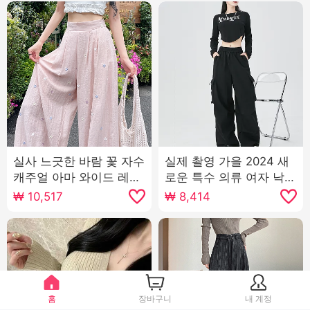
실사 느긋한 바람 꽃 자수
실제 촬영 가을 2024 새
캐주얼 아마 와이드 레깅
로운 특수 의류 여자 낙하
스 바지 2025 여름 새로
산 여가 와이드 레깅스 바
₩
10,517
₩
8,414
운 루즈핏 슬림해 보이는
지 높은 허리 미국인 작은
스트레이트 팬츠
남자 스포츠 바지
홈
장바구니
내 계정