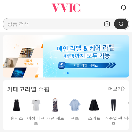
상품 검색
카테고리별 쇼핑
더보기
원피스
여성 티셔
패션 세트
셔츠
스커트
캐주얼 팬
남성
츠
츠