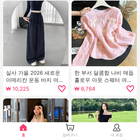
실사 가을 2026 새로운
한 부서 달콤함 나비 매듭
아메리칸 운동 바지 여성
홀로우 아웃 스웨터 여자
로우 웨이스트 루즈핏 느
2026 가을 의상 새로운
₩
10,225
₩
8,764
긋한 넓은 다리 캐주얼 웨
루즈핏 디자인 센스 쇼트
이 바지 와이드 레그 팬츠
스타일 긴팔 니트 스웨터
어린이
홈
장바구니
내 계정