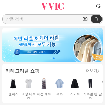
상품 검색
카테고리별 쇼핑
더보기
원피스
여성 티셔
패션 세트
셔츠
스커트
캐주얼 팬
남성
츠
츠