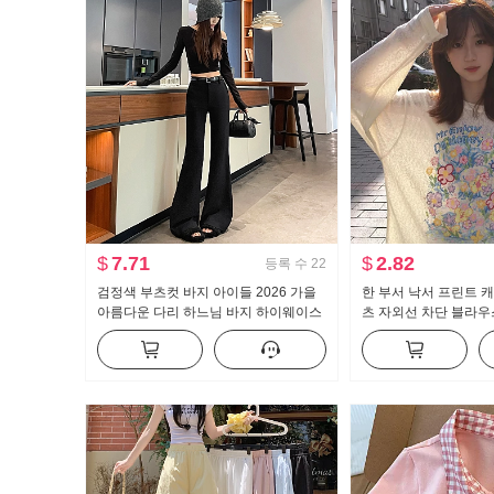
$
7.71
$
2.82
등록 수
22
검정색 부츠컷 바지 아이들 2026 가을
한 부서 낙서 프린트 
아름다운 다리 하느님 바지 하이웨이스
츠 자외선 차단 블라우
트 수퍼 모델 바지 몸매 가꾸기 신축성
루즈핏 느긋한 차가운 
캐주얼 나팔 슬랙스
맨위