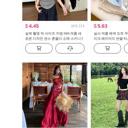
$
4.45
$
5.63
판매
214
실제 촬영 빅 사이즈 지방 mm 여름 새
실사 여름 배색 도트 
로운 디자인 센스 흔들다 소매 스키니 t
이크 레이어드 반팔 티
캐주얼 슬림해 보이는 몸매 가꾸기 만나
새로운 달콤한 스타일 
는 맨위