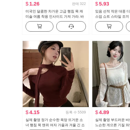
$
1.26
$
5.93
판매
322
미국인 달콤한 차가운 고급 행침 목 캐
있음 선적 작은 대중 
미솔 여름 착용 인사이드 가져 가라. 바
스업 쇼트 스타일 조끼
지를 입는 셔츠 뜨거운 소녀 뜨개질 튜
스트 도루 센스 넓은 
브 톱 맨위
세트
$
4.15
$
4.89
등록 수
5509
실제 촬영 정가 순수한 욕망 뜨거운 소
실제 촬영 부드러운 바
녀 행침 목 맨위 여자 가을과 겨울 긴 소
느슨한 게으른 기질 와