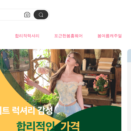


류
합리적럭셔리
포근한봄홈웨어
봄여름캐주얼