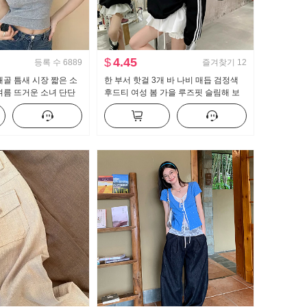
$
4.45
등록 수
6889
즐겨찾기
12
쇄골 틈새 시장 짧은 소
한 부서 핫걸 3개 바 나비 매듭 검정색
여름 뜨거운 소녀 단단
후드티 여성 봄 가을 루즈핏 슬림해 보
디자인 센스 짧은 단락
이는 운동 바람 라운드 넥 맨위 재킷