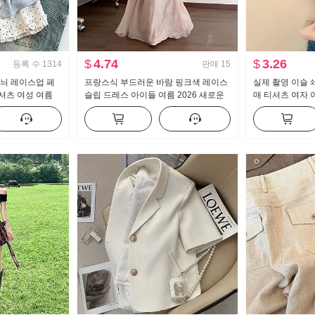
$
4.74
$
3.26
등록 수
1314
판매
15
무늬 레이스업 페
프랑스식 부드러운 바람 핑크색 레이스
실제 촬영 이슬 
셔츠 여성 여름
슬립 드레스 아이들 여름 2026 새로운
매 티셔츠 여자 
작은 대중 맨위
해변가 휴가 품격 롱 스커트
한 새로운 버튼 
맨위