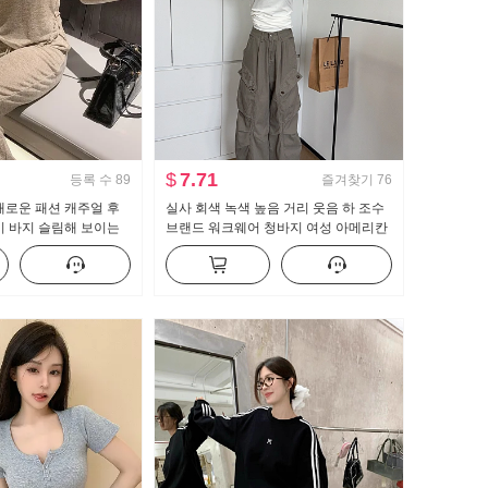
$
7.71
등록 수
89
즐겨찾기
76
새로운 패션 캐주얼 후
실사 회색 녹색 높음 거리 웃음 하 조수
이 바지 슬림해 보이는
브랜드 워크웨어 청바지 여성 아메리칸
 여성 트렌디
레트로 루즈핏 바닥 청소 캐주얼 바지