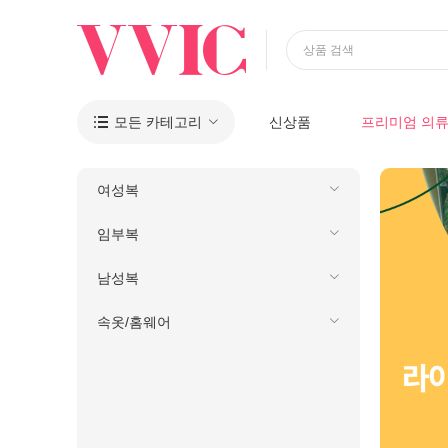
상품 검색
모든 카테고리
신상품
프리미엄 의

여성복
임부복
남성복
속옷/홈웨어