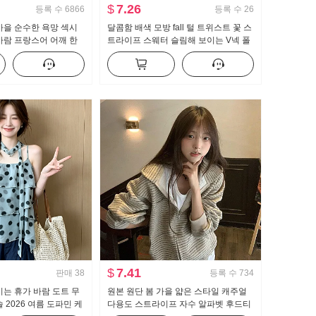
$
7.26
등록 수
6866
등록 수
26
가을 순수한 욕망 섹시
달콤함 배색 모방 fall 털 트위스트 꽃 스
바람 프랑스어 어깨 한
트라이프 스웨터 슬림해 보이는 V넥 폴
츠 여자 프릴 허리 맨위
로 칼라 레이스 니트 오픈 가디건
$
7.41
판매
38
등록 수
734
이는 휴가 바람 도트 무
원본 원단 봄 가을 얇은 스타일 캐주얼
 2026 여름 도파민 케
다용도 스트라이프 자수 알파벳 후드티