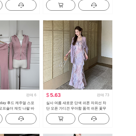
셔츠 맨위
재킷
$
5.63
판매
6
판매
73
illday 후드 캐주얼 스포
실사 여름 새로운 단색 쉬폰 자외선 차
 오프숄더 재킷 나팔 바
단 오픈 가디건 우아함 품격 쉬폰 꽃무
늬 여성 드레스 투피스 세트