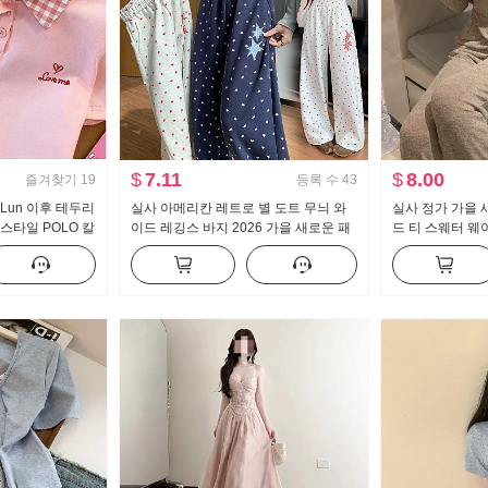
$
7.11
$
8.00
즐겨찾기
19
등록 수
43
 Lun 이후 테두리
실사 아메리칸 레트로 별 도트 무늬 와
실사 정가 가을 
스타일 POLO 칼
이드 레깅스 바지 2026 가을 새로운 패
드 티 스웨터 웨
 작은 키 트렌디
션 루즈핏 슬림해 보이는 캐주얼 바지
세트 스포츠 슈트