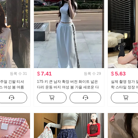
$
7.41
$
5.63
등록 수
31
등록 수
29
캐주얼 긴팔 티셔
175 키 큰 남자 확장 버전 화이트 넓은
실제 촬영 정가 
스 여성 봄 여름
다리 운동 바지 여성 봄 가을 새로운 다
학 스타일 정장 여
센스 라운드 넥
용도 스트라이프 캐주얼 바닥 청소 바지
조각 순수한 욕망
트 2 피스 세트