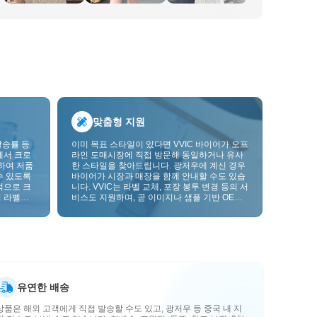
맞춤형 지원
발송률 등
이미 목표 스타일이 있다면 VVIC 바이어가 오프
에서 크로
라인 도매시장에 직접 방문해 동일하거나 유사
하여 저품
한 스타일을 찾아드립니다. 광저우에 계신 경우
수 있도록
바이어가 시장과 매장을 함께 안내할 수도 있습
적으로 크
니다. VVIC는 라벨 교체, 포장 봉투 변경 등의 서
 라벨을
비스도 지원하며, 곧 이미지나 샘플 기반 OEM
크를 한층
맞춤 제작도 지원할 예정입니다. 이를 통해 구매
를 비즈니스에 더 잘 맞는 공급망 역량으로 전환
할 수 있습니다.
유연한 배송
상품은 해외 고객에게 직접 발송할 수도 있고, 광저우 등 중국 내 지