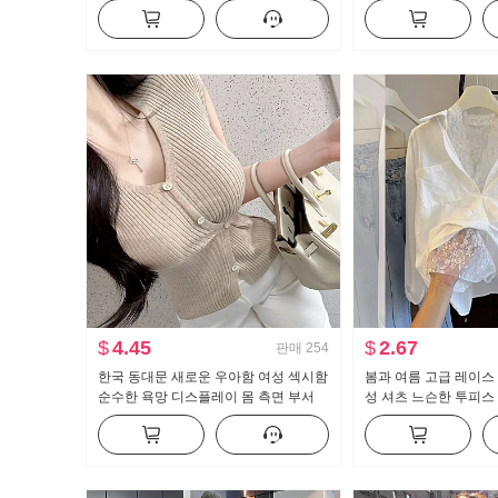
매 티셔츠 고급 센스 디스플레이 몸 인
뜨개질 블라우스 캐미
사이드 가져 가라. 바지를 입는 셔츠
$
4.45
$
2.67
판매
254
한국 동대문 새로운 우아함 여성 섹시함
봄과 여름 고급 레이스 
순수한 욕망 디스플레이 몸 측면 부서
성 셔츠 느슨한 투피스
버클 반팔 니트 티셔츠 맨위
선한