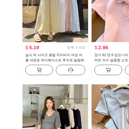
$
5.19
$
2.96
등록 수
633
실사 빅 사이즈 꽃밭 치마바지 여성 여
정가 92 면 8 암모니아
름 새로운 하이웨이스트 루즈핏 슬림해
하트 자수 달콤함 쇼트 
보이는 도루 센스 배기 바지 캐주얼 와
라 티셔츠 몸매 가꾸기
이드 레그 팬츠