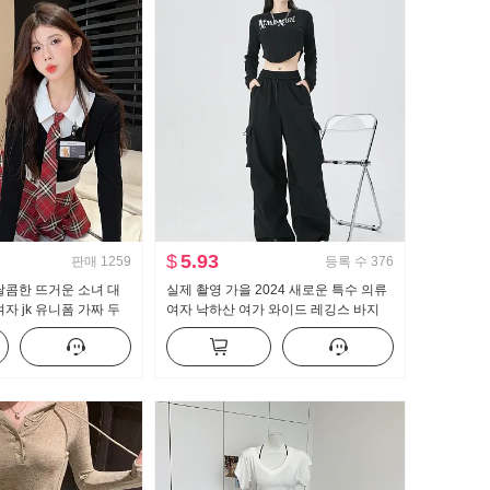
$
5.93
판매
1259
등록 수
376
달콤한 뜨거운 소녀 대
실제 촬영 가을 2024 새로운 특수 의류
자 jk 유니폼 가짜 두
여자 낙하산 여가 와이드 레깅스 바지
 맨위 하프 바디 퀼로
높은 허리 미국인 작은 남자 스포츠 바
지