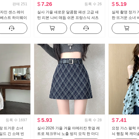
$
7.26
$
5.19
판매
251
등록 수
26
디자인 센스 레이
실사 가을 새로운 달콤함 패션 고급 새
실제 촬영 정가 
 베스트 하이웨이
틴 리본 나비 매듭 쉬폰 프랑스식 셔츠
한 뜨거운 소녀 
다리 캐주얼 바지
여성 셔츠
개 긴 소매 티셔
$
5.93
$
7.41
등록 수
1697
등록 수
28
람 뜨거운 소녀
실사 2026 가을 겨울 아메리칸 핫걸 레
요정 가스 펄럭 
일드 긴 소매 빈
트로 체크무늬 노출 방지 모직 한 마디
늬 행침 목 캐미솔