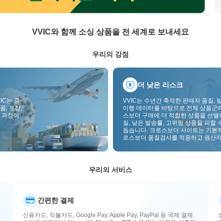
VVIC와 함께 소싱 상품을 전 세계로 보내세요
우리의 강점
더 낮은 리스크
IC는 중
VVIC는 수년간 축적한 판매자 품질, 
품, 포장,
이행 데이터를 바탕으로 전체 상품군
 과정이
스보더 구매에 더 적합한 상품을 선별
질, 낮은 발송률, 고위험 상품을 피할 
돕습니다. 크로스보더 사이트는 기본
로스보더 품질검사를 적용하고 원산지
부착하여 품질, 통관, 사후관리 리스
낮춥니다.
우리의 서비스
간편한 결제
신용카드, 직불카드, Google Pay, Apple Pay, PayPal 등 국제 결제