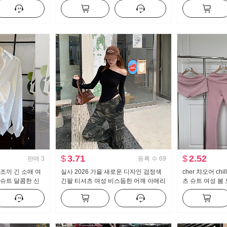
솔
반신 스커트 미니 스커트 벨트 포함
이크 퍼프 인형 
$
3.71
$
2.52
판매
3
등록 수
69
조끼 긴 소매 여
실사 2026 가을 새로운 디자인 검정색
cher 챠오어 ch
 슈트 달콤한 신
긴팔 티셔츠 여성 비스듬한 어깨 아메리
츠 슈트 여성 봄
칸 핫걸 오프숄더 오프숄더 맨위
지 3종 세트