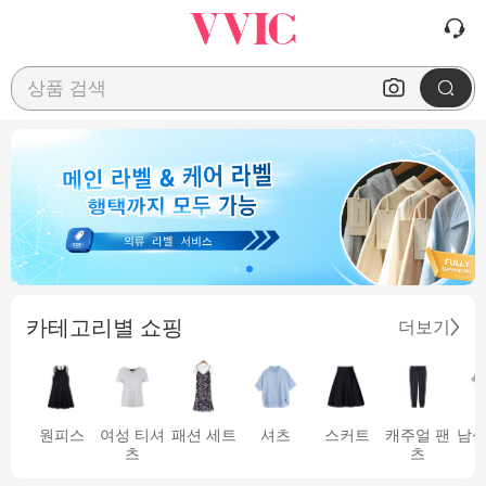
상품 검색
카테고리별 쇼핑
더보기
원피스
여성 티셔
패션 세트
셔츠
스커트
캐주얼 팬
남성
츠
츠