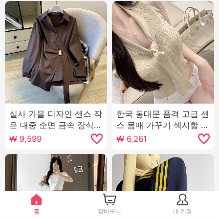
실사 가을 디자인 센스 작
한국 동대문 품격 고급 센
은 대중 순면 금속 장식
스 몸매 가꾸기 섹시함 순
허리 수축 슬림해 보이는
수한 욕망 바람 여성 리본
₩
9,599
₩
6,261
루즈핏 긴팔 셔츠 여성 셔
반팔 니트 티셔츠 맨위
츠
홈
장바구니
내 계정