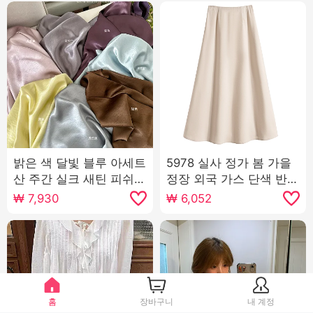
밝은 색 달빛 블루 아세트
5978 실사 정가 봄 가을
산 주간 실크 새틴 피쉬
정장 외국 가스 단색 반신
테일 치마 여자 봄과 여름
스커트 허리밴드 디자인
₩
7,930
₩
6,052
와일드 새틴 치마
A라인 스커트 품격 다용
도
홈
장바구니
내 계정