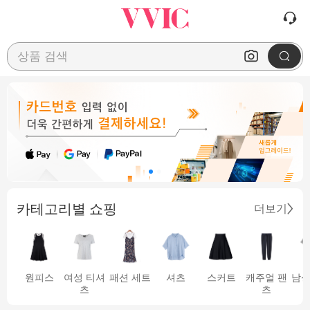
상품 검색
카테고리별 쇼핑
더보기
원피스
여성 티셔
패션 세트
셔츠
스커트
캐주얼 팬
남성
츠
츠