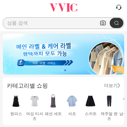
상품 검색
카테고리별 쇼핑
더보기
원피스
여성 티셔
패션 세트
셔츠
스커트
캐주얼 팬
남성
츠
츠