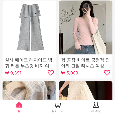
실사 페이크 레이어드 방
힘 공장 화이트 긍정적 인
귀 커튼 부츠컷 바지 여성
어깨 긴팔 티셔츠 여성 가
2026 봄 여름 새로운 하
을 겨울철 주름 디자인 센
₩
9,391
₩
5,009
이웨이스트 슬림해 보이
스 허리 수축 쇼트 스타일
는 캐주얼 웨이 바지 바닥
타이트 맨위
청소 나팔 바지
홈
장바구니
내 계정