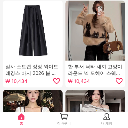
실사 스트랩 정장 와이드
한 부서 낙타 새끼 고양이
레깅스 바지 2026 봄 여
라운드 넥 모헤어 스웨터
름 디자인 센스 하이웨이
여자 가을 겨울 루즈핏 느
₩
10,434
₩
10,434
스트 도루 센스 스트레이
긋한 바람 외출용 털이 많
트 루즈핏 캐주얼 바닥 청
은 니트 맨위
소 바지
홈
장바구니
내 계정