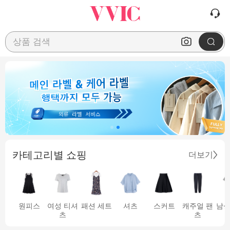
상품 검색
카테고리별 쇼핑
더보기
원피스
여성 티셔
패션 세트
셔츠
스커트
캐주얼 팬
남성
츠
츠