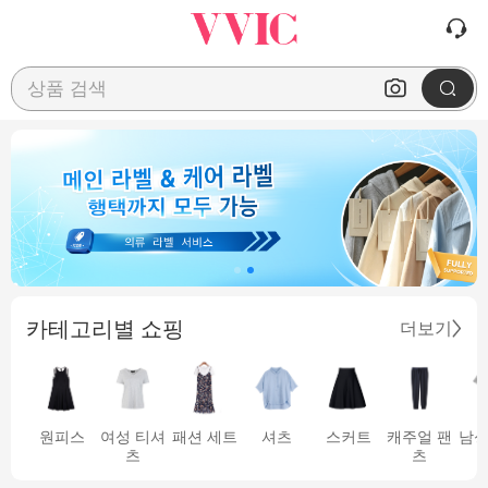
상품 검색
카테고리별 쇼핑
더보기
원피스
여성 티셔
패션 세트
셔츠
스커트
캐주얼 팬
남성
츠
츠