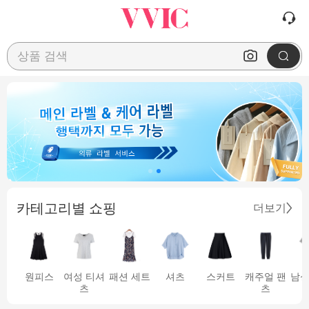
상품 검색
카테고리별 쇼핑
더보기
원피스
여성 티셔
패션 세트
셔츠
스커트
캐주얼 팬
남성
츠
츠