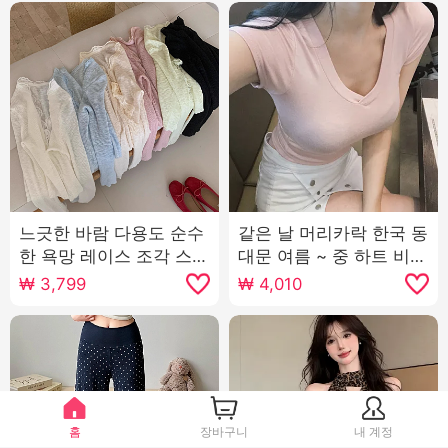
느긋한 바람 다용도 순수
같은 날 머리카락 한국 동
한 욕망 레이스 조각 스트
대문 여름 ~ 중 하트 비트
랩 니트 오픈 가디건 여성
달콤한 라이트 핑크 V 칼
₩
3,799
₩
4,010
봄 미니멀리즘 슬림해 보
라 슬림 피트 티셔츠
이는 긴팔 태양 보호 셔츠
to059 할머니
홈
장바구니
내 계정