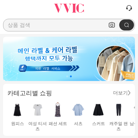
상품 검색
카테고리별 쇼핑
더보기
원피스
여성 티셔
패션 세트
셔츠
스커트
캐주얼 팬
남성
츠
츠