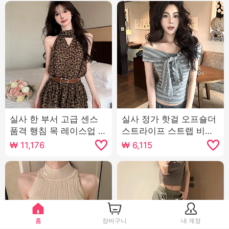
실사 한 부서 고급 센스
실사 정가 핫걸 오프숄더
품격 행침 목 레이스업 섹
스트라이프 스트랩 비틀
시함 홀로우 아웃 디자인
림 민소매 조끼 여성 몸매
₩
11,176
₩
6,115
센스 허리 수축 민소매 미
가꾸기 슬림해 보이는 쇼
니 스커트
트 스타일 티셔츠 맨위
홈
장바구니
내 계정