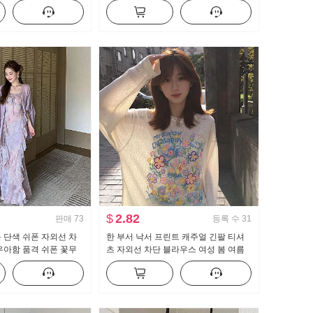
폼 경력 작업복
긴팔 셔츠 여성 셔츠
$
2.82
판매
73
등록 수
31
 단색 쉬폰 자외선 차
한 부서 낙서 프린트 캐주얼 긴팔 티셔
우아함 품격 쉬폰 꽃무
츠 자외선 차단 블라우스 여성 봄 여름
투피스 세트
루즈핏 느긋한 차가운 센스 라운드 넥
맨위