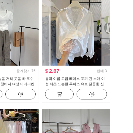
$
2.67
즐겨찾기
76
판매
3
높음 거리 웃음 하 조수
봄과 여름 고급 레이스 조끼 긴 소매 여
 청바지 여성 아메리칸
성 셔츠 느슨한 투피스 슈트 달콤한 신
닥 청소 캐주얼 바지
선한