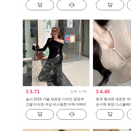
뜨개질 블라우스 캐미솔
반신 스커트 미니 스커
$
3.71
$
4.45
등록 수
69
실사 2026 가을 새로운 디자인 검정색
한국 동대문 새로운 우
긴팔 티셔츠 여성 비스듬한 어깨 아메리
순수한 욕망 디스플레이
칸 핫걸 오프숄더 오프숄더 맨위
버클 반팔 니트 티셔츠