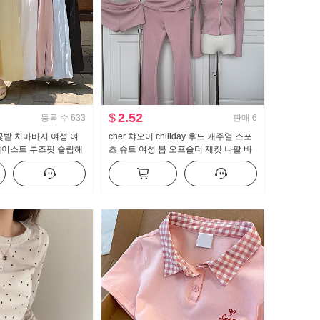
$
2.52
등록 수
633
판매
6
꽃밭 치마바지 여성 여
cher 챠오어 chillday 후드 캐주얼 스포
웨이스트 루즈핏 슬림해
츠 슈트 여성 봄 오프숄더 재킷 나팔 바
 배기 바지 캐주얼 와
지 3종 세트