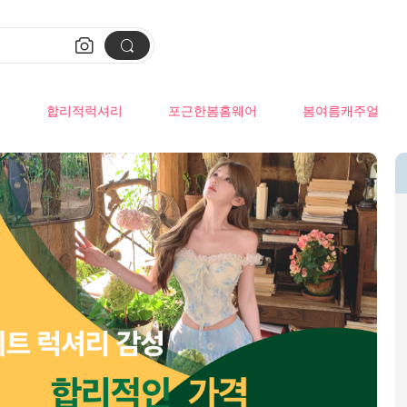


류
합리적럭셔리
포근한봄홈웨어
봄여름캐주얼