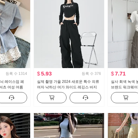
$
5.93
$
7.71
등록 수
1314
등록 수
376
무늬 레이스업 페
실제 촬영 가을 2024 새로운 특수 의류
실사 회색 녹색 
셔츠 여성 여름
여자 낙하산 여가 와이드 레깅스 바지
브랜드 워크웨어
작은 대중 맨위
높은 허리 미국인 작은 남자 스포츠 바
레트로 루즈핏 바
지