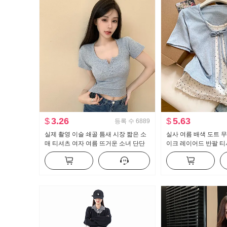
$
3.26
$
5.63
등록 수
6889
실제 촬영 이슬 쇄골 틈새 시장 짧은 소
실사 여름 배색 도트 
매 티셔츠 여자 여름 뜨거운 소녀 단단
이크 레이어드 반팔 티
한 새로운 버튼 디자인 센스 짧은 단락
새로운 달콤한 스타일 
맨위