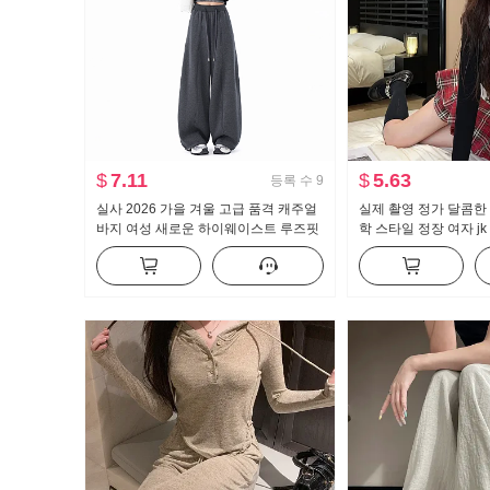
$
7.11
$
5.63
등록 수
9
실사 2026 가을 겨울 고급 품격 캐주얼
실제 촬영 정가 달콤한
바지 여성 새로운 하이웨이스트 루즈핏
학 스타일 정장 여자 j
느긋한 느슨함 센스 와이드 레그 팬츠
조각 순수한 욕망 맨위
트 2 피스 세트