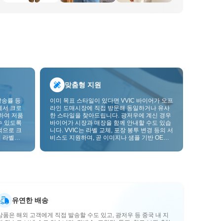
맞춤형 지원
발송률 등
이미 목표 스타일이 있다면 VVIC 바이어가 오프
에서 크로
라인 도매시장에 직접 방문해 동일하거나 유사
하여 저품
한 스타일을 찾아드립니다. 광저우에 계신 경우
수 있도록
바이어가 시장과 매장을 함께 안내할 수도 있습
적으로 크
니다. VVIC는 라벨 교체, 포장 봉투 변경 등의 서
 라벨을
비스도 지원하며, 곧 이미지나 샘플 기반 OEM
크를 한층
맞춤 제작도 지원할 예정입니다. 이를 통해 구매
를 비즈니스에 더 잘 맞는 공급망 역량으로 전환
할 수 있습니다.
유연한 배송
상품은 해외 고객에게 직접 발송할 수도 있고, 광저우 등 중국 내 지