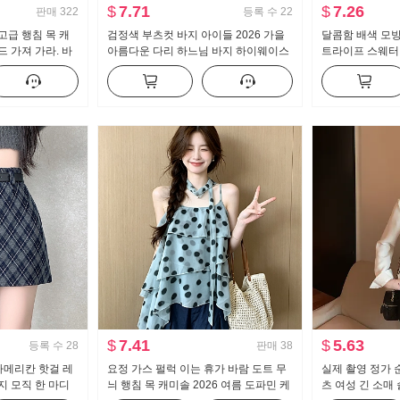
$
7.71
$
7.26
판매
322
등록 수
22
고급 행침 목 캐
검정색 부츠컷 바지 아이들 2026 가을
달콤함 배색 모방 
 가져 가라. 바
아름다운 다리 하느님 바지 하이웨이스
트라이프 스웨터 
 소녀 뜨개질 튜
트 수퍼 모델 바지 몸매 가꾸기 신축성
로 칼라 레이스 
캐주얼 나팔 슬랙스
$
7.41
$
5.63
등록 수
28
판매
38
 아메리칸 핫걸 레
요정 가스 펄럭 이는 휴가 바람 도트 무
실제 촬영 정가 
지 모직 한 마디
늬 행침 목 캐미솔 2026 여름 도파민 케
츠 여성 긴 소매