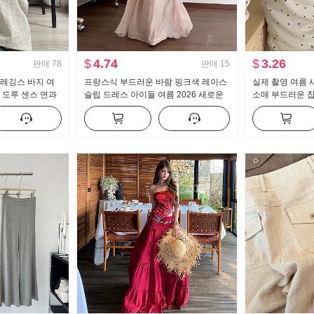
$
4.74
$
3.26
판매
78
판매
15
 레깅스 바지 여
프랑스식 부드러운 바람 핑크색 레이스
실제 촬영 여름 
 도루 센스 면과
슬립 드레스 아이들 여름 2026 새로운
소매 부드러운 찹
스트레이트 바지
해변가 휴가 품격 롱 스커트
순한 둥근 목 한
제 만나는 긴 소