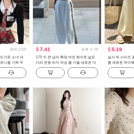
$
7.41
$
5.19
판매
1259
등록 수
29
 뜨거운 소녀 대
175 키 큰 남자 확장 버전 화이트 넓은
실사 빅 사이즈 
k 유니폼 가짜 두
다리 운동 바지 여성 봄 가을 새로운 다
름 새로운 하이
 하프 바디 퀼로
용도 스트라이프 캐주얼 바닥 청소 바지
보이는 도루 센스
이드 레그 팬츠