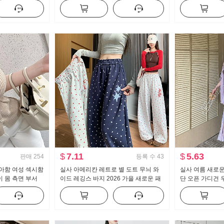
트 벨트 포함
이크 퍼프 인형 셔츠 맨위
한 셔츠 ol 유니
$
7.11
$
5.63
판매
254
등록 수
43
아함 여성 섹시함
실사 아메리칸 레트로 별 도트 무늬 와
실사 여름 새로운
 몸 측면 부서
이드 레깅스 바지 2026 가을 새로운 패
단 오픈 가디건 
 맨위
션 루즈핏 슬림해 보이는 캐주얼 바지
늬 여성 드레스 