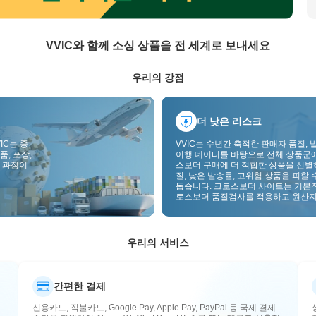
VVIC와 함께 소싱 상품을 전 세계로 보내세요
우리의 강점
더 낮은 리스크
IC는 중
VVIC는 수년간 축적한 판매자 품질, 
품, 포장,
이행 데이터를 바탕으로 전체 상품군
 과정이
스보더 구매에 더 적합한 상품을 선별
질, 낮은 발송률, 고위험 상품을 피할 
돕습니다. 크로스보더 사이트는 기본
로스보더 품질검사를 적용하고 원산지
부착하여 품질, 통관, 사후관리 리스
낮춥니다.
우리의 서비스
간편한 결제
신용카드, 직불카드, Google Pay, Apple Pay, PayPal 등 국제 결제