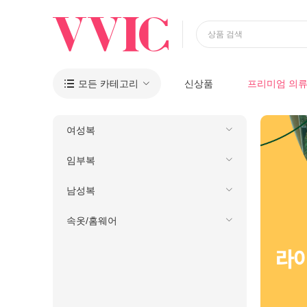
상품 검색
모든 카테고리
신상품
프리미엄 의

여성복
임부복
남성복
속옷/홈웨어