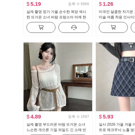
$
5.19
$
1.26
등록 수
6866
실제 촬영 정가 가을 순수한 욕망 섹시
미국인 달콤한 차가운 
한 뜨거운 소녀 바람 프랑스어 어깨 한
미솔 여름 착용 인사이드
개 긴 소매 티셔츠 여자 프릴 허리 맨위
지를 입는 셔츠 뜨거운
브 톱 맨위
$
4.89
$
5.93
등록 수
1697
실제 촬영 부드러운 바람 뜨거운 소녀
실사 2026 가을 겨울
느슨한 게으른 기질 와일드 긴 소매 빈
트로 체크무늬 노출 방