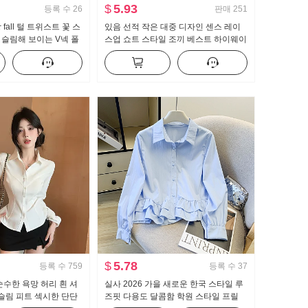
$
5.93
등록 수
26
판매
251
fall 털 트위스트 꽃 스
있음 선적 작은 대중 디자인 센스 레이
슬림해 보이는 V넥 폴
스업 쇼트 스타일 조끼 베스트 하이웨이
니트 오픈 가디건
스트 도루 센스 넓은 다리 캐주얼 바지
세트
$
5.78
등록 수
759
등록 수
37
순수한 욕망 허리 흰 셔
실사 2026 가을 새로운 한국 스타일 루
 슬림 피트 섹시한 단단
즈핏 다용도 달콤함 학원 스타일 프릴