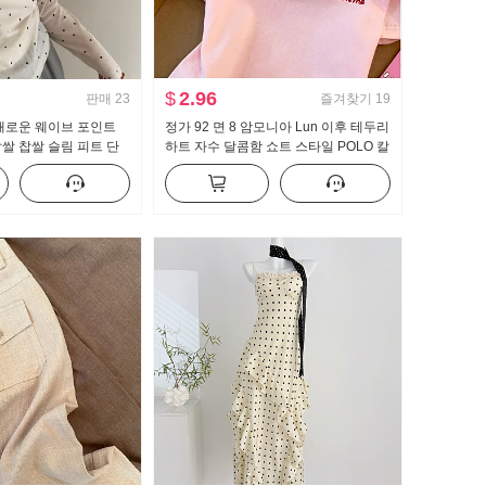
$
2.96
판매
23
즐겨찾기
19
새로운 웨이브 포인트
정가 92 면 8 암모니아 Lun 이후 테두리
쌀 찹쌀 슬림 피트 단
하트 자수 달콤함 쇼트 스타일 POLO 칼
국어 버전 자외선 차단
라 티셔츠 몸매 가꾸기 작은 키 트렌디
매 맨위