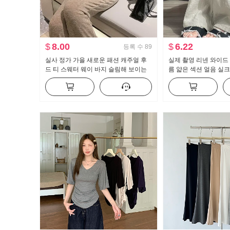
$
8.00
$
6.22
등록 수
89
실사 정가 가을 새로운 패션 캐주얼 후
실제 촬영 리넨 와이드
드 티 스웨터 웨이 바지 슬림해 보이는
름 얇은 섹션 얼음 실크
세트 스포츠 슈트 여성 트렌디
린넨 작은 남자 여가 
게으른 바지