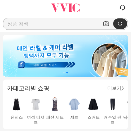
상품 검색
카테고리별 쇼핑
더보기
원피스
여성 티셔
패션 세트
셔츠
스커트
캐주얼 팬
남성
츠
츠