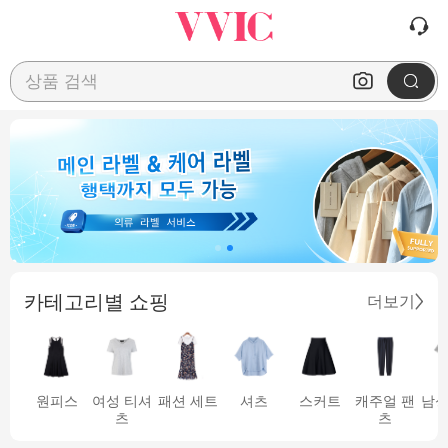
상품 검색
카테고리별 쇼핑
더보기
원피스
여성 티셔
패션 세트
셔츠
스커트
캐주얼 팬
남성
츠
츠