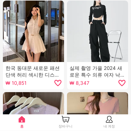
한국 동대문 새로운 패션
실제 촬영 가을 2024 새
단색 허리 섹시한 디스플
로운 특수 의류 여자 낙하
레이 몸 중간 및 긴 섹션
산 여가 와이드 레깅스 바
₩
10,851
₩
8,347
셔츠 반바지 정장 양
지 높은 허리 미국인 작은
남자 스포츠 바지
홈
장바구니
내 계정