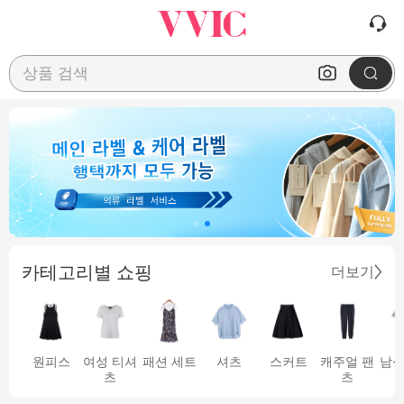
상품 검색
카테고리별 쇼핑
더보기
원피스
여성 티셔
패션 세트
셔츠
스커트
캐주얼 팬
남성
츠
츠