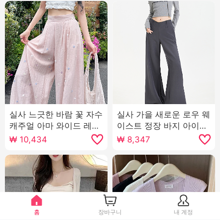
실사 느긋한 바람 꽃 자수
실사 가을 새로운 로우 웨
캐주얼 아마 와이드 레깅
이스트 정장 바지 아이들
스 바지 2025 여름 새로
얇은 스타일 루즈핏 도루
₩
10,434
₩
8,347
운 루즈핏 슬림해 보이는
가을 센스 bf 느긋한 캐주
스트레이트 팬츠
얼 부츠컷 와이드 레그 팬
츠
홈
장바구니
내 계정