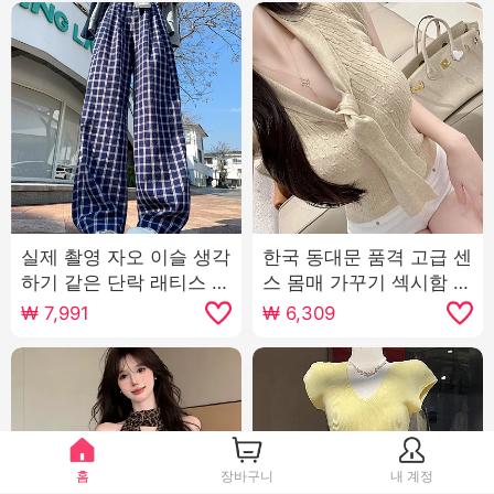
실제 촬영 자오 이슬 생각
한국 동대문 품격 고급 센
하기 같은 단락 래티스 바
스 몸매 가꾸기 섹시함 순
지 여자 2025 새로운 봄
수한 욕망 바람 여성 리본
₩
7,991
₩
6,309
게으른 바람 굴곡 바지 느
반팔 니트 티셔츠 맨위
슨한 넓은 다리 캐주얼 바
지
홈
장바구니
내 계정