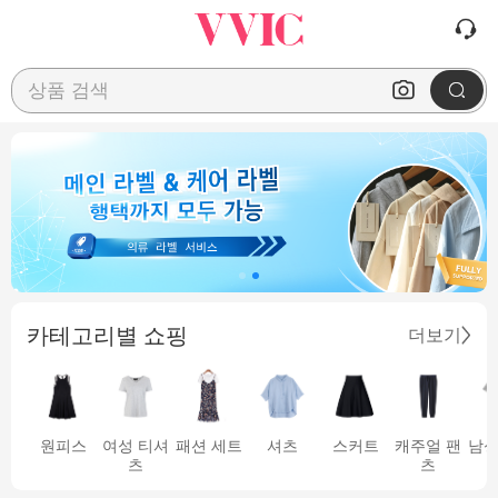
상품 검색
카테고리별 쇼핑
더보기
원피스
여성 티셔
패션 세트
셔츠
스커트
캐주얼 팬
남성
츠
츠