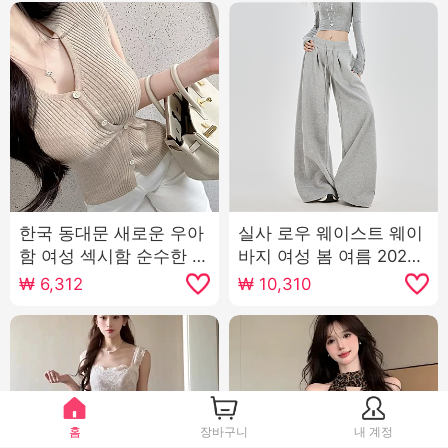
한국 동대문 새로운 우아
실사 로우 웨이스트 웨이
함 여성 섹시함 순수한 욕
바지 여성 봄 여름 2026
망 디스플레이 몸 측면 부
새로운 루즈핏 도루 가을
₩
6,312
₩
10,310
서 버클 반팔 니트 티셔츠
센스 bf 느긋한 캐주얼 아
맨위
메리칸 운동 와이드 레그
팬츠
홈
장바구니
내 계정