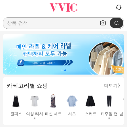
상품 검색
카테고리별 쇼핑
더보기
원피스
여성 티셔
패션 세트
셔츠
스커트
캐주얼 팬
남성
츠
츠